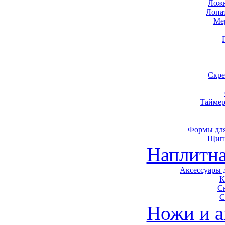
Ложк
Лопа
Ме
Скре
Таймер
Формы для
Щип
Наплитна
Аксессуары 
К
С
С
Ножи и а