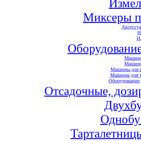
Измел
Миксеры п
Аксессу
Н
Н
Оборудовани
Машины
Машин
Машины для н
Машины для т
Оборудование 
Отсадочные, дози
Двухб
Однобу
Тарталетниц