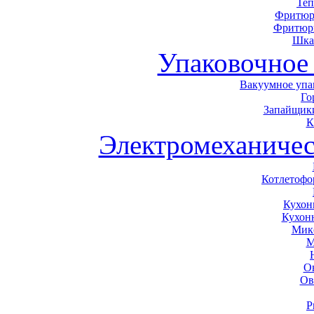
Теп
Фритюр
Фритюр
Шка
Упаковочное
Вакуумное упа
Го
Запайщики
К
Электромеханичес
Котлетоф
Кухон
Кухон
Мик
М
О
Ов
Р