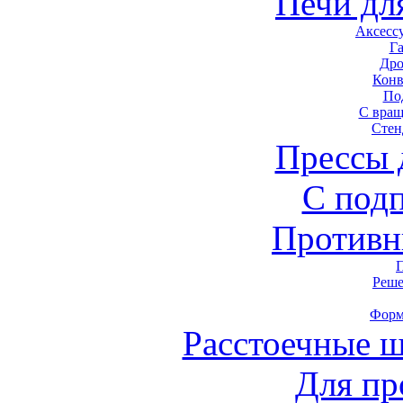
Печи дл
Аксесс
Г
Дро
Конв
По
С вра
Стен
Прессы 
С под
Противн
Реше
Форм
Расстоечные 
Для пр