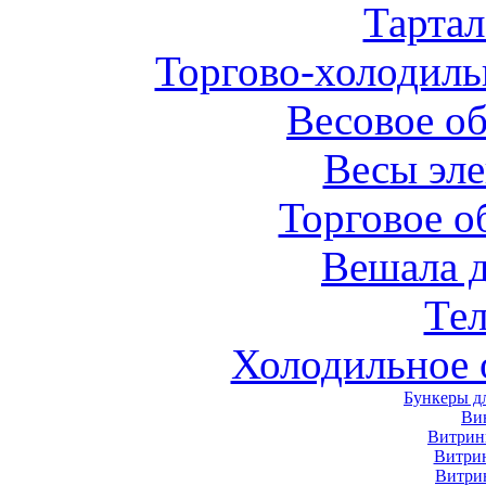
Тарта
Торгово-холодиль
Весовое о
Весы эл
Торговое о
Вешала 
Те
Холодильное 
Бункеры д
Ви
Витрин
Витри
Витри