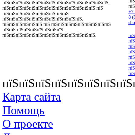
пїЅ
пїЅпїЅпїЅпїЅпїЅпїЅпїЅпїЅпїЅпїЅпїЅпїЅпїЅпїЅпїЅпїЅ,
пїЅ
пїЅпїЅпїЅпїЅпїЅпїЅпїЅпїЅпїЅпїЅпїЅпїЅпїЅпїЅ пїЅ
+7 
пїЅпїЅпїЅпїЅпїЅпїЅпїЅпїЅпїЅпїЅ
8 (
пїЅпїЅпїЅпїЅпїЅпїЅпїЅпїЅпїЅпїЅпїЅпїЅ,
sh
пїЅпїЅпїЅпїЅпїЅпїЅ пїЅ пїЅпїЅпїЅпїЅпїЅпїЅпїЅпїЅпїЅ
пїЅпїЅ пїЅпїЅпїЅпїЅпїЅпїЅпїЅ
пїЅпїЅпїЅпїЅпїЅпїЅпїЅпїЅпїЅпїЅпїЅпїЅпїЅпїЅ.
пїЅ
пїЅ
пїЅ
пїЅ
пїЅ
пїЅ
пїЅ
пїЅ
пїЅпїЅпїЅпїЅпїЅпїЅпїЅпїЅ
Карта сайта
Помощь
О проекте