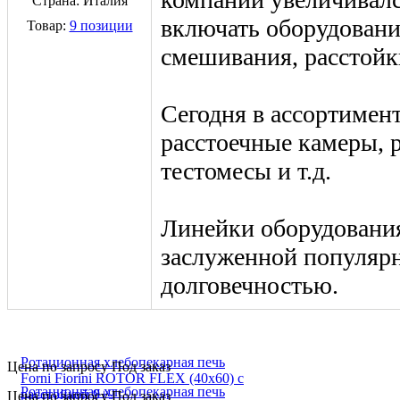
Страна: Италия
включать оборудование
Товар:
9 позиции
смешивания, расстойк
Сегодня в ассортимен
расстоечные камеры, 
тестомесы и т.д.
Линейки оборудован
заслуженной популярн
долговечностью.
Ротационная хлебопекарная печь
Цена по запросу
Под заказ
Forni Fiorini ROTOR FLEX (40х60) с
Ротационная хлебопекарная печь
расстойкой 9+9
Цена по запросу
Под заказ