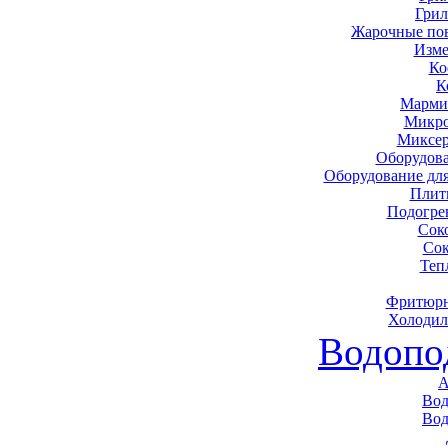
Грил
Жарочные по
Изме
Ко
К
Марми
Микро
Миксер
Оборудова
Оборудование дл
Плит
Подогре
Сок
Сок
Теп
Фритюрн
Холодил
Водопо
А
Вод
Вод