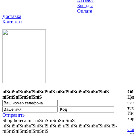
Каталог
Бренды
Оплата
Доставка
Контакты
пїЅпїЅпїЅпїЅпїЅпїЅпїЅпїЅ пїЅпїЅпїЅпїЅпїЅпїЅпїЅпїЅ
Об
пїЅпїЅпїЅпїЅпїЅпїЅ
Цен
фа
те
Ин
Отправить
хар
Shop-horeca.ru - пїЅпїЅпїЅпїЅпїЅпїЅ-
пїЅпїЅпїЅпїЅпїЅпїЅпїЅпїЅпїЅ пїЅпїЅпїЅпїЅпїЅпїЅпїЅпїЅ-
Со
пїЅпїЅпїЅпїЅпїЅпїЅпїЅ