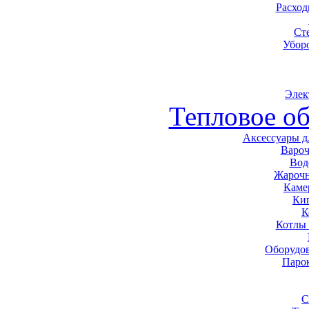
Расхо
Ст
Убор
Элек
Тепловое о
Аксессуары д
Варо
Вод
Жарочн
Каме
Ки
К
Котлы
Оборудов
Паро
С