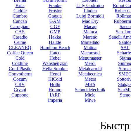
Brema
Forni Fiorini
Liebherr
Restol
Brita
Franke
Lilly Codroipo
Robot Co
Caddie
Frostor
Linden
Roller Gr
Cambro
Gaggia
Luigi Bormioli
Rollmat
Cancan
GAM
Mac Dry
Rubberm
Carpigiani
GGF
Macap
Saeco
CAS
GMP
Mainca
San Jam
Casadio
Hakka
Mareno
Sanelli Am
Celme
Hallde
Martellato
Santo
CLEANEQ
Hamilton Beach
Matina
SAP
Coffee Queen
Hatco
Mecnosud
Scharf
Cold
Hebei
Menumaster
Sigma
Coldline
Wanshengxin
Merol
Sinma
Conf Plastic
Helia Smoker
Metalcarrelli
Sirma
Convotherm
Hendi
Metaltecnica
SME
Cozum
HiCold
Metos
Sottori
CRV
Hollu
MHS
Stalgas
Cryspi
Houno
Schneidetechnik
StarMi
Cuppone
IARP
Miele
Steno
Imperia
Miwe
Быстр