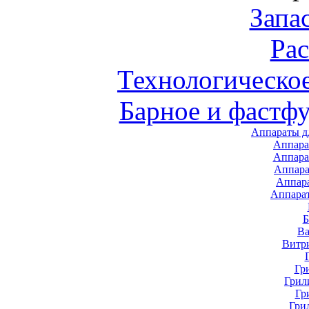
Запа
Ра
Технологическо
Барное и фастф
Аппараты д
Аппара
Аппара
Аппара
Аппар
Аппара
В
Витр
Гр
Грил
Гр
Гри