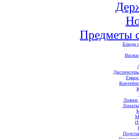
Дер
Н
Предметы 
Блюда 
Вилки
Диспенсеры
Емкос
Контейн
Ложки 
Лопатк
М
М
П
Подста