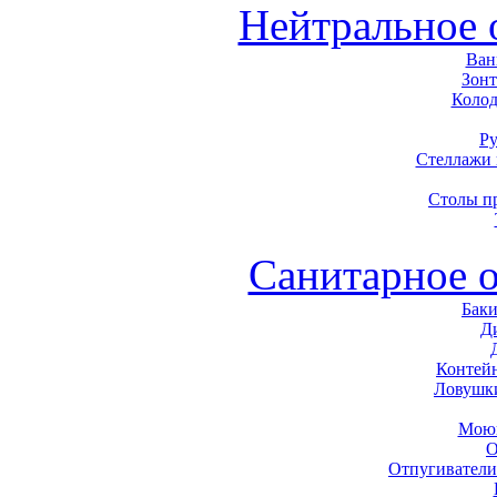
Нейтральное 
Ван
Зон
Колод
Р
Стеллажи
Столы п
Санитарное 
Баки
Д
Контей
Ловушк
Моющ
О
Отпугиватели