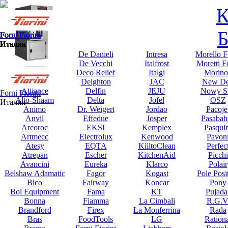
К
Б
Forni Fiorini
Forni Fiorini
Forni Fiorini
Forni Fiorini
Forni Fiorini
Forni Fiorini
Forni Fiorini
Италия
Италия
Италия
Италия
Италия
Италия
Италия
Abat
De Danieli
Intresa
Morello F
Abert
De Vecchi
Italfrost
Moretti F
Acopa
Deco Relief
Italgi
Morino
Alcalain
Deighton
JAC
New De
Alliance
Delfin
JEJU
Nowy St
Forni Fiorini
Alto-Shaam
Delta
Jofel
OSZ
Италия
Animo
Dr. Weigert
Jordao
Pacoje
Anvil
Effedue
Josper
Pasabah
Arcoroc
EKSI
Kemplex
Pasqui
Artmecc
Electrolux
Kenwood
Pavon
Atesy
EQTA
KiiltoClean
Perfec
Atrepan
Escher
KitchenAid
Picchi
Avancini
Eureka
Klarco
Polair
Belshaw Adamatic
Fagor
Kogast
Pole Posi
Bico
Fairway
Koncar
Pony
Bol Equipment
Fama
KT
Pujada
Bonna
Fiamma
La Cimbali
R.G.V
Brandford
Firex
La Monferrina
Rada
Bras
FoodTools
LG
Rationa