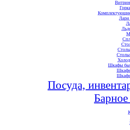
Витрин
Горк
Комплектующие
Лари
Л
Льд
М
Спл
Сто
Столы
Столы
Холод
Шкафы быс
Шкафы
Шкафы
Посуда, инвента
Барное