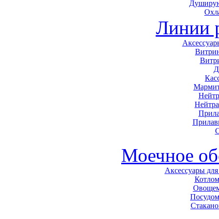
Душирую
Охл
Линии 
Аксессуар
Витри
Витр
Д
Кас
Мармит
Нейтр
Нейтра
Прила
Прилав
С
Моечное об
Аксессуары для
Котло
Овоще
Посудо
Стакан