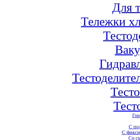
Для 
Тележки х
Тестод
Вак
Гидрав
Тестоделите
Тест
Тест
Гор
С по
С фикси
Со с