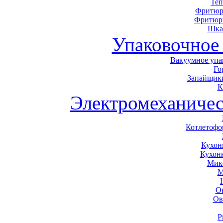
Теп
Фритюр
Фритюр
Шка
Упаковочное
Вакуумное упа
Го
Запайщики
К
Электромеханичес
Котлетоф
Кухон
Кухон
Мик
М
О
Ов
Р