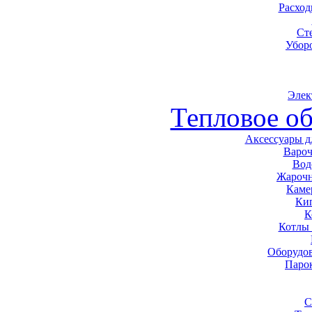
Расхо
Ст
Убор
Элек
Тепловое о
Аксессуары д
Варо
Вод
Жарочн
Каме
Ки
К
Котлы
Оборудов
Паро
С