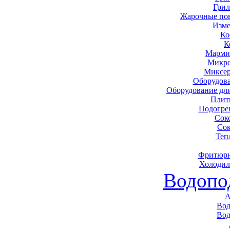
Грил
Жарочные по
Изме
Ко
К
Марми
Микро
Миксер
Оборудова
Оборудование дл
Плит
Подогре
Сок
Сок
Теп
Фритюрн
Холодил
Водопо
А
Вод
Вод