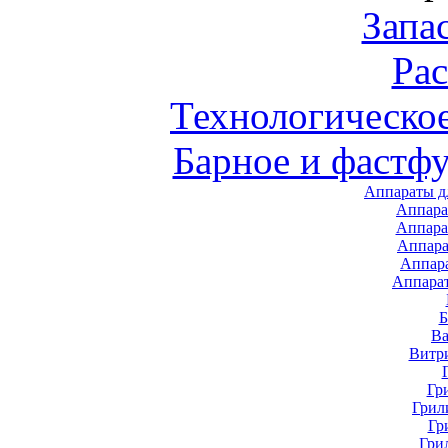
Запа
Ра
Технологическо
Барное и фастф
Аппараты д
Аппара
Аппара
Аппара
Аппар
Аппара
В
Витр
Гр
Грил
Гр
Гри