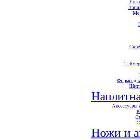
Ложк
Лопа
Ме
Скре
Таймер
Формы для
Щип
Наплитна
Аксессуары 
К
С
С
Ножи и а