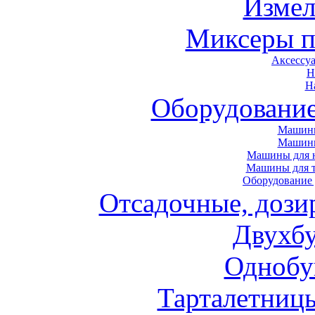
Измел
Миксеры п
Аксессу
Н
Н
Оборудовани
Машины
Машин
Машины для н
Машины для т
Оборудование 
Отсадочные, дози
Двухб
Однобу
Тарталетниц