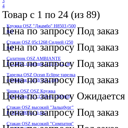
3
4
Товар с 1 по 24 (из 89)
Кружка OSZ "Джамбо" Н8503 (500
Цена по запросу
Под заказ
мл)
Стакан OSZ 05c1268 Сидней (250
Цена по запросу
Под заказ
мл)
Салатник OSZ AMBIANTE
Цена по запросу
Под заказ
ECLIPSE cалатник L5174 (12 см)
Тарелка OSZ Ocean Eclipse тарелка
Цена по запросу
Под заказ
обеденная L5078 (24,2 см)
Чашка OSZ OSZ Кружка
Цена по запросу
Ожидается
"Капучино" 07с1334-40 (300 мл)
Стакан OSZ высокий "Зальцбург"
Цена по запросу
Под заказ
P4185 (380 мл, 6 шт.)
Стакан OSZ высокий "Симпатия"