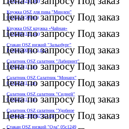
Цена по запросу
Под заказ
14с1712 (250 мл)
Кружка OSZ для пива "Минден"
Цена по запросу
Под заказ
08c1354 (500мл)
Кружка OSZ кружка «Чайная»
Цена по запросу
Под заказ
04с1208 (320 мл)
Стакан OSZ низкий "Зальцбург"
Цена по запросу
Под заказ
P4184 (300 мл, 6 шт.)
Салатник OSZ салатник "Лабиринт"
Цена по запросу
Под заказ
07с1323 (11 см)
Салатник OSZ Салатник "Монарх"
Цена по запросу
Под заказ
07с1324 (11 см)
Салатник OSZ салатник "Сидней"
Цена по запросу
Под заказ
07с1325 (11 см)
Салатник OSZ салатник "Удобное
Цена по запросу
Под заказ
хранение" H9947 (17 см)
Стакан OSZ низкий "Ода" 05с1249