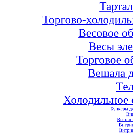
Тарта
Торгово-холодиль
Весовое о
Весы эл
Торговое о
Вешала 
Те
Холодильное 
Бункеры д
Ви
Витрин
Витри
Витри