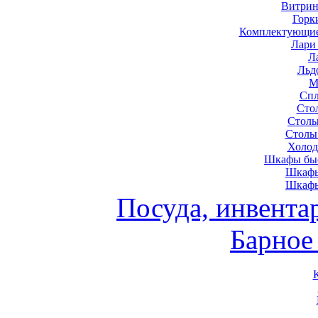
Витрин
Горк
Комплектующие
Лари
Л
Льд
М
Спл
Сто
Столы
Столы
Холод
Шкафы быс
Шкафы
Шкафы
Посуда, инвента
Барное