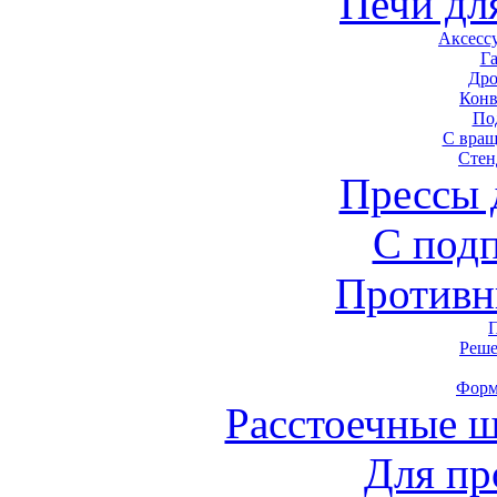
Печи дл
Аксесс
Г
Дро
Конв
По
С вра
Стен
Прессы 
С под
Противн
Реше
Форм
Расстоечные 
Для пр