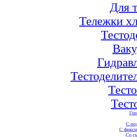
Для 
Тележки х
Тестод
Вак
Гидрав
Тестоделите
Тест
Тест
Гор
С по
С фикси
Со с