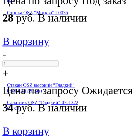
Цена по запросу
Под заказ
см)
Стопка OSZ "Москва" L0035
28
руб.
В наличии
В корзину
-
+
Стакан OSZ высокий "Гладкий"
Цена по запросу
Ожидается
03с1018 (280 мл)
Салатник OSZ "Гладкий" 07с1322
34
руб.
В наличии
(11 см)
В корзину