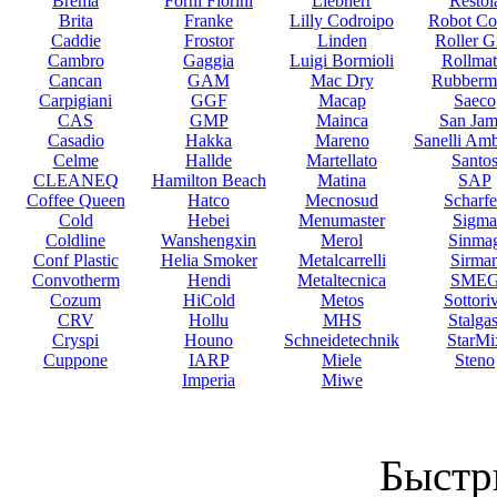
Brema
Forni Fiorini
Liebherr
Restol
Brita
Franke
Lilly Codroipo
Robot Co
Caddie
Frostor
Linden
Roller Gr
Cambro
Gaggia
Luigi Bormioli
Rollmat
Cancan
GAM
Mac Dry
Rubberm
Carpigiani
GGF
Macap
Saeco
CAS
GMP
Mainca
San Jam
Casadio
Hakka
Mareno
Sanelli Am
Celme
Hallde
Martellato
Santo
CLEANEQ
Hamilton Beach
Matina
SAP
Coffee Queen
Hatco
Mecnosud
Scharf
Cold
Hebei
Menumaster
Sigma
Coldline
Wanshengxin
Merol
Sinma
Conf Plastic
Helia Smoker
Metalcarrelli
Sirma
Convotherm
Hendi
Metaltecnica
SME
Cozum
HiCold
Metos
Sottori
CRV
Hollu
MHS
Stalgas
Cryspi
Houno
Schneidetechnik
StarMi
Cuppone
IARP
Miele
Steno
Imperia
Miwe
Быстр