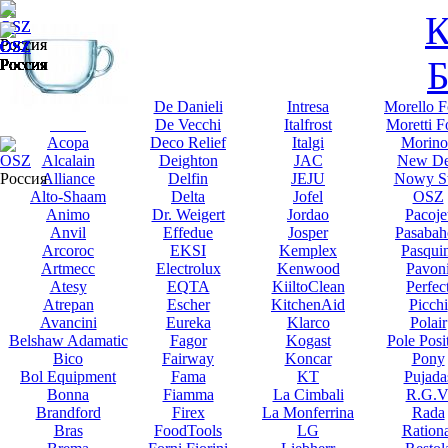
К
OSZ
OSZ
Россия
Россия
OSZ
OSZ
OSZ
OSZ
OSZ
OSZ
OSZ
OSZ
OSZ
OSZ
OSZ
OSZ
OSZ
OSZ
OSZ
OSZ
OSZ
OSZ
OSZ
OSZ
OSZ
Б
Россия
Россия
Россия
Россия
Россия
Россия
Россия
Россия
Россия
Россия
Россия
Россия
Россия
Россия
Россия
Россия
Россия
Россия
Россия
Россия
Россия
Abat
De Danieli
Intresa
Morello F
Abert
De Vecchi
Italfrost
Moretti F
Acopa
Deco Relief
Italgi
Morino
Alcalain
Deighton
JAC
New De
OSZ
Alliance
Delfin
JEJU
Nowy St
Россия
Alto-Shaam
Delta
Jofel
OSZ
Animo
Dr. Weigert
Jordao
Pacoje
Anvil
Effedue
Josper
Pasabah
Arcoroc
EKSI
Kemplex
Pasqui
Artmecc
Electrolux
Kenwood
Pavon
Atesy
EQTA
KiiltoClean
Perfec
Atrepan
Escher
KitchenAid
Picchi
Avancini
Eureka
Klarco
Polair
Belshaw Adamatic
Fagor
Kogast
Pole Posi
Bico
Fairway
Koncar
Pony
Bol Equipment
Fama
KT
Pujada
Bonna
Fiamma
La Cimbali
R.G.V
Brandford
Firex
La Monferrina
Rada
Bras
FoodTools
LG
Rationa