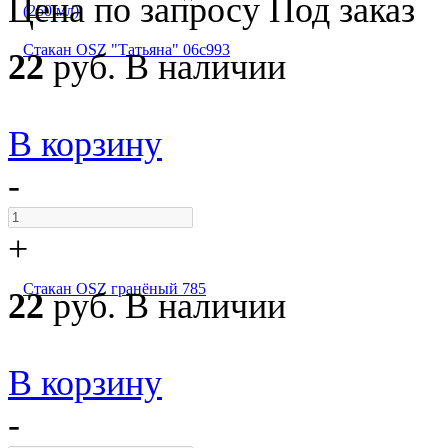
Цена по запросу
Под заказ
(250 мл)
Стакан OSZ "Татьяна" 06с993
22
руб.
В наличии
В корзину
-
+
Стакан OSZ гранёный 785
22
руб.
В наличии
В корзину
-