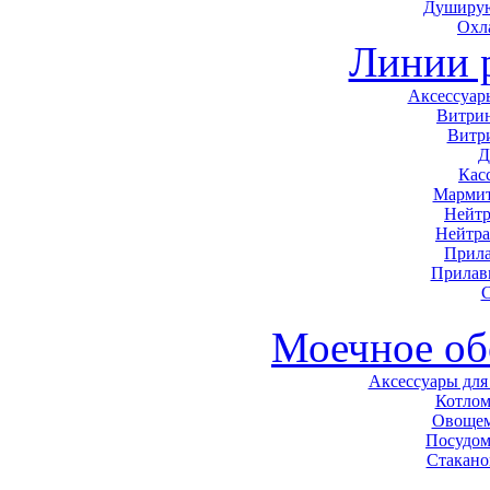
Душирую
Охл
Линии 
Аксессуар
Витри
Витр
Д
Кас
Мармит
Нейтр
Нейтра
Прила
Прилав
С
Моечное об
Аксессуары для
Котло
Овоще
Посудо
Стакан