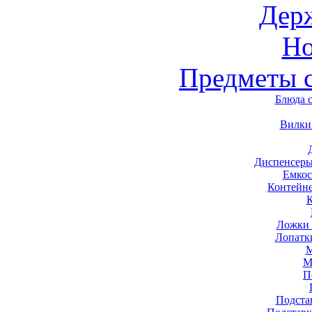
Дер
Н
Предметы 
Блюда 
Вилки
Диспенсеры
Емкос
Контейн
Ложки 
Лопатк
М
М
П
Подста