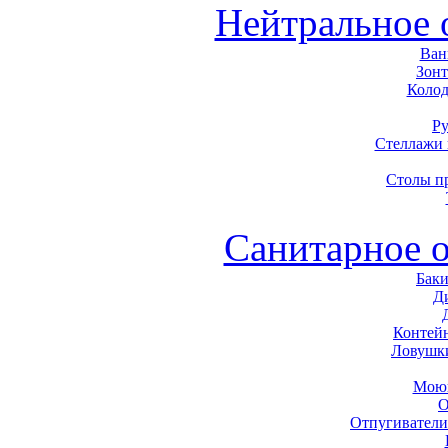
Нейтральное 
Ван
Зон
Колод
Р
Стеллажи
Столы п
Санитарное 
Баки
Д
Контей
Ловушк
Моющ
О
Отпугиватели