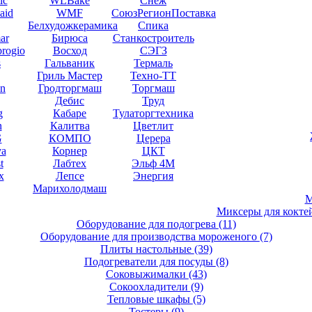
ic
WLBake
Снеж
aid
WMF
СоюзРегионПоставка
Белхудожкерамика
Спика
ar
Бирюса
Станкостроитель
brogio
Восход
СЭГЗ
s
Гальваник
Термаль
Гриль Мастер
Техно-ТТ
en
Гродторгмаш
Торгмаш
Дебис
Труд
g
Кабаре
Тулаторгтехника
n
Калитва
Цветлит
G
КОМПО
Церера
va
Корнер
ЦКТ
t
Лабтех
Эльф 4М
x
Лепсе
Энергия
Марихолодмаш
М
Миксеры для кокте
Оборудование для подогрева
(11)
Оборудование для производства мороженого
(7)
Плиты настольные
(39)
Подогреватели для посуды
(8)
Соковыжималки
(43)
Сокоохладители
(9)
Тепловые шкафы
(5)
Тостеры
(9)