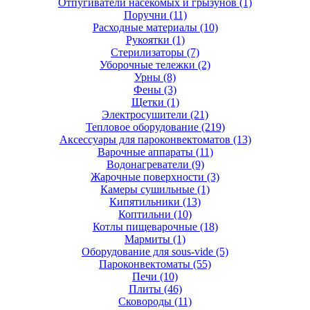
Отпугиватели насекомых и грызунов
(1)
Поручни
(11)
Расходные материалы
(10)
Рукоятки
(1)
Стерилизаторы
(7)
Уборочные тележки
(2)
Урны
(8)
Фены
(3)
Щетки
(1)
Электросушители
(21)
Тепловое оборудование
(219)
Аксессуары для пароконвектоматов
(13)
Варочные аппараты
(11)
Водонагреватели
(9)
Жарочные поверхности
(3)
Камеры сушильные
(1)
Кипятильники
(13)
Коптильни
(10)
Котлы пищеварочные
(18)
Мармиты
(1)
Оборудование для sous-vide
(5)
Пароконвектоматы
(55)
Печи
(10)
Плиты
(46)
Сковороды
(11)