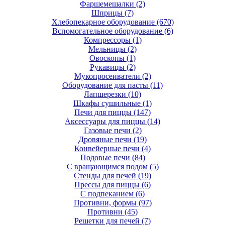
Фаршемешалки
(2)
Шприцы
(7)
Хлебопекарное оборудование
(670)
Вспомогательное оборудование
(6)
Компрессоры
(1)
Мельницы
(2)
Овоскопы
(1)
Рукавицы
(2)
Мукопросеиватели
(2)
Оборудование для пасты
(11)
Лапшерезки
(10)
Шкафы сушильные
(1)
Печи для пиццы
(147)
Аксессуары для пиццы
(14)
Газовые печи
(2)
Дровяные печи
(19)
Конвейерные печи
(4)
Подовые печи
(84)
С вращающимся подом
(5)
Стенды для печей
(19)
Прессы для пиццы
(6)
С подпеканием
(6)
Противни, формы
(97)
Противни
(45)
Решетки для печей
(7)