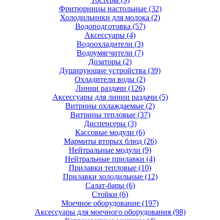
Фритюрницы настольные
(32)
Холодильники для молока
(2)
Водоподготовка
(57)
Аксессуары
(4)
Водоохладители
(3)
Водоумягчители
(7)
Дозаторы
(2)
Душирующие устройства
(39)
Охладители воды
(2)
Линии раздачи
(126)
Аксессуары для линии раздачи
(5)
Витрины охлаждаемые
(2)
Витрины тепловые
(37)
Диспенсеры
(3)
Кассовые модули
(6)
Мармиты вторых блюд
(26)
Нейтральные модули
(9)
Нейтральные прилавки
(4)
Прилавки тепловые
(10)
Прилавки холодильные
(12)
Салат-бары
(6)
Стойки
(6)
Моечное оборудование
(197)
Аксессуары для моечного оборудования
(98)