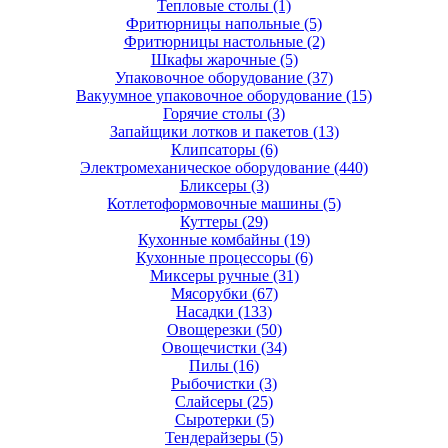
Тепловые столы
(1)
Фритюрницы напольные
(5)
Фритюрницы настольные
(2)
Шкафы жарочные
(5)
Упаковочное оборудование
(37)
Вакуумное упаковочное оборудование
(15)
Горячие столы
(3)
Запайщики лотков и пакетов
(13)
Клипсаторы
(6)
Электромеханическое оборудование
(440)
Бликсеры
(3)
Котлетоформовочные машины
(5)
Куттеры
(29)
Кухонные комбайны
(19)
Кухонные процессоры
(6)
Миксеры ручные
(31)
Мясорубки
(67)
Насадки
(133)
Овощерезки
(50)
Овощечистки
(34)
Пилы
(16)
Рыбочистки
(3)
Слайсеры
(25)
Сыротерки
(5)
Тендерайзеры
(5)