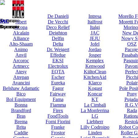
JAC
JAC
Abat
De Danieli
Intresa
Morello F
Бельгия
Франция
JAC
JAC
JAC
JAC
JAC
JAC
JAC
JAC
JAC
JAC
JAC
JAC
JAC
JAC
JAC
JAC
JAC
JAC
JAC
JAC
JAC
JAC
Abert
De Vecchi
Italfrost
Moretti F
Бельгия
Бельгия
Бельгия
Бельгия
Бельгия
Бельгия
Бельгия
Бельгия
Бельгия
Бельгия
Бельгия
Бельгия
Франция
Бельгия
Бельгия
Бельгия
Франция
Франция
Бельгия
Франция
Франция
Франция
Acopa
Deco Relief
Italgi
Morino
Alcalain
Deighton
JAC
New De
Alliance
Delfin
JEJU
Nowy St
Alto-Shaam
Delta
Jofel
OSZ
Animo
Dr. Weigert
Jordao
Pacoje
Anvil
Effedue
Josper
Pasabah
Arcoroc
EKSI
Kemplex
Pasqui
Artmecc
Electrolux
Kenwood
Pavon
Atesy
EQTA
KiiltoClean
Perfec
Atrepan
Escher
KitchenAid
Picchi
Avancini
Eureka
Klarco
Polair
Belshaw Adamatic
Fagor
Kogast
Pole Posi
Bico
Fairway
Koncar
Pony
Bol Equipment
Fama
KT
Pujada
Bonna
Fiamma
La Cimbali
R.G.V
Brandford
Firex
La Monferrina
Rada
Bras
FoodTools
LG
Rationa
Brema
Forni Fiorini
Liebherr
Restol
Brita
Franke
Lilly Codroipo
Robot Co
Caddie
Frostor
Linden
Roller Gr