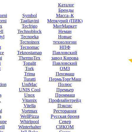
Каталог
Бренды
orni
Symbol
Масса–К
orni
Tagliavini
Меркурий (ПИК)
x
Tecfrigo
МитМаркет
ll
Technoblock
Неман
yl
Tecnoeka
Новые
Tecnoinox
технологии
t
Tecnomac
НПФ
ce
Teknostamap
Павловский
ni
ThermoTex
завод Кирова
i
Topalit
Павловский
t
Tork
ОМЗ
Trima
Пензмаш
Turatti
ПермьТоргМаш
tion
UniMac
Полюс
UNIS Cool
Премьер
s
Unox
Проммаш
.
Vitamix
Профлайнтрейд
Vitella
Пэксис
l
Vortmax
Ресторация
a
WellPizza
Русская броня
upe
Whirlpool
Север
ill
Winterhalter
СИКОМ