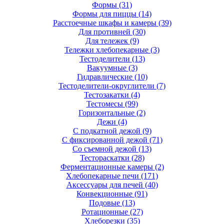
Формы
(31)
Формы для пиццы
(14)
Расстоечные шкафы и камеры
(39)
Для противней
(30)
Для тележек
(9)
Тележки хлебопекарные
(3)
Тестоделители
(13)
Вакуумные
(3)
Гидравлические
(10)
Тестоделители-округлители
(7)
Тестозакатки
(4)
Тестомесы
(99)
Горизонтальные
(2)
Дежи
(4)
С подкатной дежой
(9)
С фиксированной дежой
(71)
Со съемной дежой
(13)
Тестораскатки
(28)
Ферментационные камеры
(2)
Хлебопекарные печи
(171)
Аксессуары для печей
(40)
Конвекционные
(91)
Подовые
(13)
Ротационные
(27)
Хлеборезки
(35)