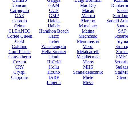
Cambro
Gaggia
Luigi Bormioli
Rollmat
Cancan
GAM
Mac Dry
Rubberm
Carpigiani
GGF
Macap
Saeco
CAS
GMP
Mainca
San Jam
Casadio
Hakka
Mareno
Sanelli Am
Celme
Hallde
Martellato
Santo
CLEANEQ
Hamilton Beach
Matina
SAP
Coffee Queen
Hatco
Mecnosud
Scharf
Cold
Hebei
Menumaster
Sigma
Coldline
Wanshengxin
Merol
Sinma
Conf Plastic
Helia Smoker
Metalcarrelli
Sirma
Convotherm
Hendi
Metaltecnica
SME
Cozum
HiCold
Metos
Sottori
CRV
Hollu
MHS
Stalgas
Cryspi
Houno
Schneidetechnik
StarMi
Cuppone
IARP
Miele
Steno
Imperia
Miwe