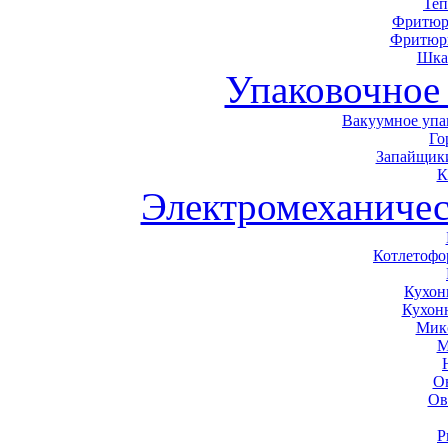
Теп
Фритюр
Фритюр
Шка
Упаковочное
Вакуумное упа
Го
Запайщики
К
Электромеханичес
Котлетоф
Кухон
Кухон
Мик
М
О
Ов
Р