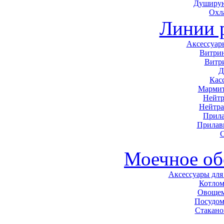
Душирую
Охл
Линии 
Аксессуар
Витри
Витр
Д
Кас
Мармит
Нейтр
Нейтра
Прила
Прилав
С
Моечное об
Аксессуары для
Котло
Овоще
Посудо
Стакан