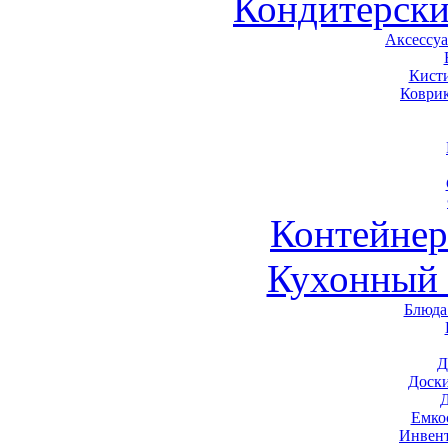
Кондитерски
Аксессу
Кист
Коври
Контейне
Кухонный 
Блюда
Д
Доск
Емко
Инвен