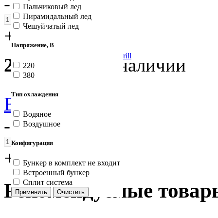
-
Пальчиковый лед
Пирамидальный лед
Чешуйчатый лед
+
Напряжение, В
Фритюрница настольная Roller Grill
21 841
руб.
В наличии
FD 50
220
380
Тип охлаждения
В корзину
Водяное
-
Воздушное
Конфигурация
+
Бункер в комплект не входит
Встроенный бункер
Сплит система
Рекомендуемые товар
Применить
Очистить