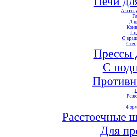
Печи дл
Аксесс
Г
Дро
Конв
По
С вра
Стен
Прессы 
С под
Противн
Реше
Форм
Расстоечные 
Для пр