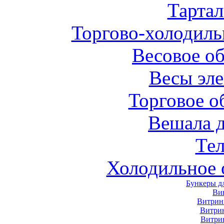
Тарта
Торгово-холодиль
Весовое о
Весы эл
Торговое о
Вешала 
Те
Холодильное 
Бункеры д
Ви
Витрин
Витри
Витри