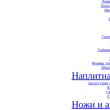
Ложк
Лопа
Ме
Скре
Таймер
Формы для
Щип
Наплитна
Аксессуары 
К
С
С
Ножи и а