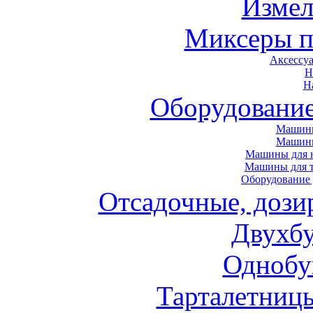
Измел
Миксеры п
Аксессу
Н
Н
Оборудовани
Машины
Машин
Машины для н
Машины для т
Оборудование 
Отсадочные, дози
Двухб
Однобу
Тарталетниц