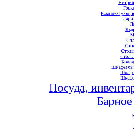
Витрин
Горк
Комплектующие
Лари
Л
Льд
М
Спл
Сто
Столы
Столы
Холод
Шкафы быс
Шкафы
Шкафы
Посуда, инвента
Барное