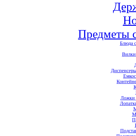
Дер
Н
Предметы 
Блюда 
Вилки
Диспенсеры
Емкос
Контейн
Ложки 
Лопатк
М
М
П
Подста