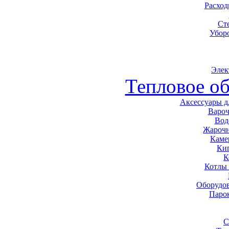
Расхо
Ст
Убор
Элек
Тепловое о
Аксессуары д
Варо
Вод
Жарочн
Каме
Ки
К
Котлы
Оборудов
Паро
С