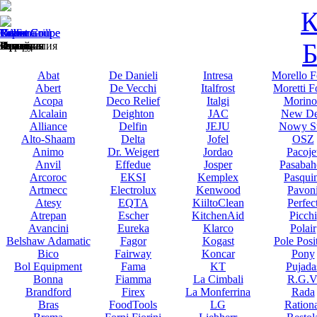
К
Brema
Unox
Снеж
Robot Coupe
Roller Grill
CAS
Fiamma
Robot Coupe
Торгмаш
Б
Италия
Италия
Россия
Франция
Франция
Китай
Португалия
Франция
Беларусь
Abat
De Danieli
Intresa
Morello F
Abert
De Vecchi
Italfrost
Moretti F
Acopa
Deco Relief
Italgi
Morino
Alcalain
Deighton
JAC
New De
Alliance
Delfin
JEJU
Nowy St
Alto-Shaam
Delta
Jofel
OSZ
Animo
Dr. Weigert
Jordao
Pacoje
Anvil
Effedue
Josper
Pasabah
Arcoroc
EKSI
Kemplex
Pasqui
Artmecc
Electrolux
Kenwood
Pavon
Atesy
EQTA
KiiltoClean
Perfec
Atrepan
Escher
KitchenAid
Picchi
Avancini
Eureka
Klarco
Polair
Belshaw Adamatic
Fagor
Kogast
Pole Posi
Bico
Fairway
Koncar
Pony
Bol Equipment
Fama
KT
Pujada
Bonna
Fiamma
La Cimbali
R.G.V
Brandford
Firex
La Monferrina
Rada
Bras
FoodTools
LG
Rationa