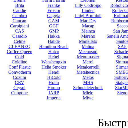
Brema
Forni Fiorini
Liebherr
Restol
Brita
Franke
Lilly Codroipo
Robot Co
Caddie
Frostor
Linden
Roller Gr
Cambro
Gaggia
Luigi Bormioli
Rollmat
Cancan
GAM
Mac Dry
Rubberm
Carpigiani
GGF
Macap
Saeco
CAS
GMP
Mainca
San Jam
Casadio
Hakka
Mareno
Sanelli Am
Celme
Hallde
Martellato
Santo
CLEANEQ
Hamilton Beach
Matina
SAP
Coffee Queen
Hatco
Mecnosud
Scharf
Cold
Hebei
Menumaster
Sigma
Coldline
Wanshengxin
Merol
Sinma
Conf Plastic
Helia Smoker
Metalcarrelli
Sirma
Convotherm
Hendi
Metaltecnica
SME
Cozum
HiCold
Metos
Sottori
CRV
Hollu
MHS
Stalgas
Cryspi
Houno
Schneidetechnik
StarMi
Cuppone
IARP
Miele
Steno
Imperia
Miwe
Быстр