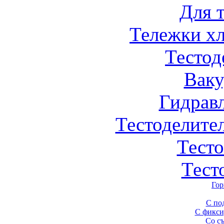
Для 
Тележки х
Тестод
Вак
Гидрав
Тестоделите
Тест
Тест
Гор
С по
С фикси
Со с