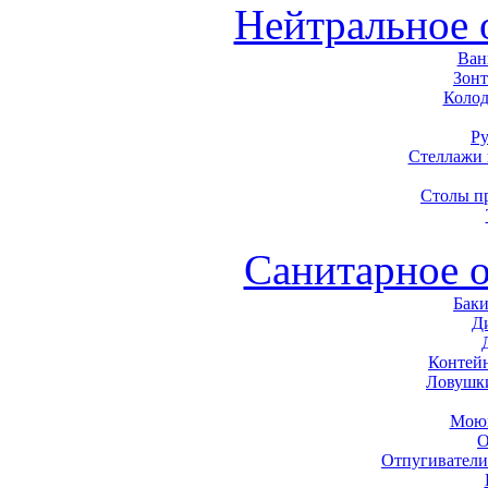
Нейтральное 
Ван
Зон
Колод
Р
Стеллажи
Столы п
Санитарное 
Баки
Д
Контей
Ловушк
Моющ
О
Отпугиватели