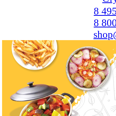
8 49
8 80
shop