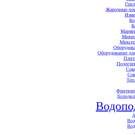
Грил
Жарочные по
Изме
Ко
К
Марми
Микро
Миксер
Оборудова
Оборудование дл
Плит
Подогре
Сок
Сок
Теп
Фритюрн
Холодил
Водопо
А
Вод
Вод