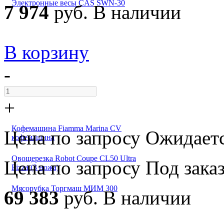
Электронные весы CAS SWN-30
7 974
руб.
В наличии
В корзину
-
+
Кофемашина Fiamma Marina CV
Цена по запросу
Ожидает
кофемашина
Овощерезка Robot Coupe CL50 Ultra
Цена по запросу
Под зака
Pizza (3 ножа)
Мясорубка Торгмаш МИМ 300
69 383
руб.
В наличии