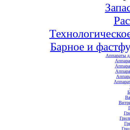
Запа
Ра
Технологическо
Барное и фастф
Аппараты д
Аппара
Аппара
Аппара
Аппар
Аппара
В
Витр
Гр
Грил
Гр
Гри