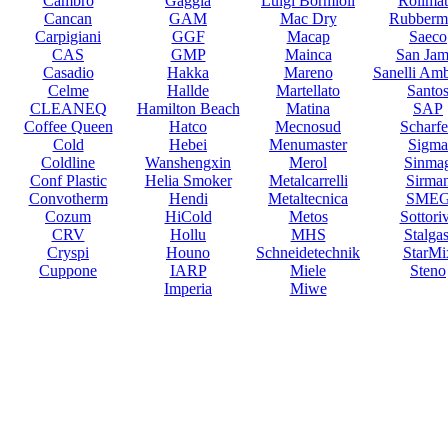
Cambro
Gaggia
Luigi Bormioli
Rollmat
Cancan
GAM
Mac Dry
Rubberm
Carpigiani
GGF
Macap
Saeco
CAS
GMP
Mainca
San Jam
Casadio
Hakka
Mareno
Sanelli Am
Celme
Hallde
Martellato
Santo
CLEANEQ
Hamilton Beach
Matina
SAP
Coffee Queen
Hatco
Mecnosud
Scharf
Cold
Hebei
Menumaster
Sigma
Coldline
Wanshengxin
Merol
Sinma
Conf Plastic
Helia Smoker
Metalcarrelli
Sirma
Convotherm
Hendi
Metaltecnica
SME
Cozum
HiCold
Metos
Sottori
CRV
Hollu
MHS
Stalgas
Cryspi
Houno
Schneidetechnik
StarMi
Cuppone
IARP
Miele
Steno
Imperia
Miwe