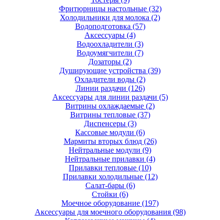
Фритюрницы настольные
(32)
Холодильники для молока
(2)
Водоподготовка
(57)
Аксессуары
(4)
Водоохладители
(3)
Водоумягчители
(7)
Дозаторы
(2)
Душирующие устройства
(39)
Охладители воды
(2)
Линии раздачи
(126)
Аксессуары для линии раздачи
(5)
Витрины охлаждаемые
(2)
Витрины тепловые
(37)
Диспенсеры
(3)
Кассовые модули
(6)
Мармиты вторых блюд
(26)
Нейтральные модули
(9)
Нейтральные прилавки
(4)
Прилавки тепловые
(10)
Прилавки холодильные
(12)
Салат-бары
(6)
Стойки
(6)
Моечное оборудование
(197)
Аксессуары для моечного оборудования
(98)