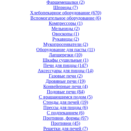
Фаршемешалки
(2)
Шприцы
(7)
Хлебопекарное оборудование
(670)
Вспомогательное оборудование
(6)
Компрессоры
(1)
Мельницы
(2)
Овоскопы
(1)
Рукавицы
(2)
Мукопросеиватели
(2)
Оборудование для пасты
(11)
Лапшерезки
(10)
Шкафы сушильные
(1)
Печи для пиццы
(147)
Аксессуары для пиццы
(14)
Газовые печи
(2)
Дровяные печи
(19)
Конвейерные печи
(4)
Подовые печи
(84)
С вращающимся подом
(5)
Стенды для печей
(19)
Прессы для пиццы
(6)
С подпеканием
(6)
Противни, формы
(97)
Противни
(45)
Решетки для печей
(7)