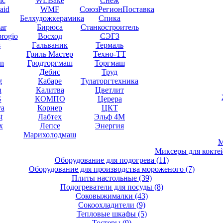
ic
WLBake
Снеж
aid
WMF
СоюзРегионПоставка
Белхудожкерамика
Спика
ar
Бирюса
Станкостроитель
brogio
Восход
СЭГЗ
s
Гальваник
Термаль
Гриль Мастер
Техно-ТТ
en
Гродторгмаш
Торгмаш
Дебис
Труд
g
Кабаре
Тулаторгтехника
n
Калитва
Цветлит
G
КОМПО
Церера
va
Корнер
ЦКТ
t
Лабтех
Эльф 4М
x
Лепсе
Энергия
Марихолодмаш
М
Миксеры для кокте
Оборудование для подогрева
(11)
Оборудование для производства мороженого
(7)
Плиты настольные
(39)
Подогреватели для посуды
(8)
Соковыжималки
(43)
Сокоохладители
(9)
Тепловые шкафы
(5)
Тостеры
(9)