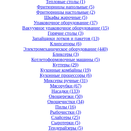
Тепловые столы
(1)
Фритюрницы напольные
(5)
Фритюрницы настольные
(2)
Шкафы жарочные
(5)
Упаковочное оборудование
(37)
Вакуумное упаковочное оборудование
(15)
Горячие столы
(3)
Запайщики лотков и пакетов
(13)
Клипсаторы
(6)
Электромеханическое оборудование
(440)
Бликсеры
(3)
Котлетоформовочные машины
(5)
Куттеры
(29)
Кухонные комбайны
(19)
Кухонные процессоры
(6)
Миксеры ручные
(31)
Мясорубки
(67)
Насадки
(133)
Овощерезки
(50)
Овощечистки
(34)
Пилы
(16)
Рыбочистки
(3)
Слайсеры
(25)
Сыротерки
(5)
Тендерайзеры
(5)