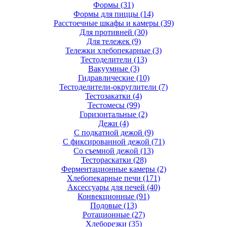
Формы
(31)
Формы для пиццы
(14)
Расстоечные шкафы и камеры
(39)
Для противней
(30)
Для тележек
(9)
Тележки хлебопекарные
(3)
Тестоделители
(13)
Вакуумные
(3)
Гидравлические
(10)
Тестоделители-округлители
(7)
Тестозакатки
(4)
Тестомесы
(99)
Горизонтальные
(2)
Дежи
(4)
С подкатной дежой
(9)
С фиксированной дежой
(71)
Со съемной дежой
(13)
Тестораскатки
(28)
Ферментационные камеры
(2)
Хлебопекарные печи
(171)
Аксессуары для печей
(40)
Конвекционные
(91)
Подовые
(13)
Ротационные
(27)
Хлеборезки
(35)