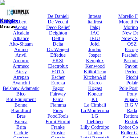
Kemplex
Abat
De Danieli
Intresa
Morello F
Италия
Kemplex
Kemplex
Kemplex
Kemplex
Kemplex
Kemplex
Kemplex
Kemplex
Kemplex
Kemplex
Kemplex
Kemplex
Abert
De Vecchi
Italfrost
Moretti F
Италия
Италия
Италия
Италия
Италия
Италия
Италия
Италия
Италия
Италия
Италия
Италия
Acopa
Deco Relief
Italgi
Morino
Alcalain
Deighton
JAC
New De
Alliance
Delfin
JEJU
Nowy St
Alto-Shaam
Delta
Jofel
OSZ
Animo
Dr. Weigert
Jordao
Pacoje
Anvil
Effedue
Josper
Pasabah
Arcoroc
EKSI
Kemplex
Pasqui
Artmecc
Electrolux
Kenwood
Pavon
Atesy
EQTA
KiiltoClean
Perfec
Atrepan
Escher
KitchenAid
Picchi
Avancini
Eureka
Klarco
Polair
Belshaw Adamatic
Fagor
Kogast
Pole Posi
Bico
Fairway
Koncar
Pony
Bol Equipment
Fama
KT
Pujada
Bonna
Fiamma
La Cimbali
R.G.V
Brandford
Firex
La Monferrina
Rada
Bras
FoodTools
LG
Rationa
Brema
Forni Fiorini
Liebherr
Restol
Brita
Franke
Lilly Codroipo
Robot Co
Caddie
Frostor
Linden
Roller Gr