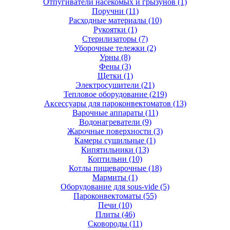
Отпугиватели насекомых и грызунов
(1)
Поручни
(11)
Расходные материалы
(10)
Рукоятки
(1)
Стерилизаторы
(7)
Уборочные тележки
(2)
Урны
(8)
Фены
(3)
Щетки
(1)
Электросушители
(21)
Тепловое оборудование
(219)
Аксессуары для пароконвектоматов
(13)
Варочные аппараты
(11)
Водонагреватели
(9)
Жарочные поверхности
(3)
Камеры сушильные
(1)
Кипятильники
(13)
Коптильни
(10)
Котлы пищеварочные
(18)
Мармиты
(1)
Оборудование для sous-vide
(5)
Пароконвектоматы
(55)
Печи
(10)
Плиты
(46)
Сковороды
(11)