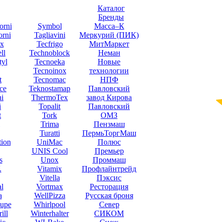
Каталог
Бренды
orni
Symbol
Масса–К
orni
Tagliavini
Меркурий (ПИК)
x
Tecfrigo
МитМаркет
ll
Technoblock
Неман
yl
Tecnoeka
Новые
Tecnoinox
технологии
t
Tecnomac
НПФ
ce
Teknostamap
Павловский
ni
ThermoTex
завод Кирова
i
Topalit
Павловский
t
Tork
ОМЗ
Trima
Пензмаш
Turatti
ПермьТоргМаш
tion
UniMac
Полюс
UNIS Cool
Премьер
s
Unox
Проммаш
.
Vitamix
Профлайнтрейд
Vitella
Пэксис
l
Vortmax
Ресторация
a
WellPizza
Русская броня
upe
Whirlpool
Север
ill
Winterhalter
СИКОМ