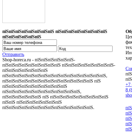
пїЅпїЅпїЅпїЅпїЅпїЅпїЅпїЅ пїЅпїЅпїЅпїЅпїЅпїЅпїЅпїЅ
Об
пїЅпїЅпїЅпїЅпїЅпїЅ
Цен
фа
те
Ин
Отправить
хар
Shop-horeca.ru - пїЅпїЅпїЅпїЅпїЅпїЅ-
пїЅпїЅпїЅпїЅпїЅпїЅпїЅпїЅпїЅ пїЅпїЅпїЅпїЅпїЅпїЅпїЅпїЅ-
Со
пїЅпїЅпїЅпїЅпїЅпїЅпїЅ
пїЅ
пїЅпїЅпїЅпїЅпїЅпїЅпїЅпїЅпїЅпїЅпїЅпїЅпїЅпїЅпїЅпїЅ,
пїЅ
пїЅпїЅпїЅпїЅпїЅпїЅпїЅпїЅпїЅпїЅпїЅпїЅпїЅпїЅ пїЅ
+7 
пїЅпїЅпїЅпїЅпїЅпїЅпїЅпїЅпїЅпїЅ
8 (
пїЅпїЅпїЅпїЅпїЅпїЅпїЅпїЅпїЅпїЅпїЅпїЅ,
sh
пїЅпїЅпїЅпїЅпїЅпїЅ пїЅ пїЅпїЅпїЅпїЅпїЅпїЅпїЅпїЅпїЅ
пїЅпїЅ пїЅпїЅпїЅпїЅпїЅпїЅпїЅ
пїЅпїЅпїЅпїЅпїЅпїЅпїЅпїЅпїЅпїЅпїЅпїЅпїЅпїЅ.
пїЅ
пїЅ
пїЅ
пїЅ
пїЅ