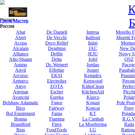
К
Гриль Мастер
Б
Россия
Гриль Мастер
Гриль Мастер
Гриль Мастер
Россия
Россия
Россия
Abat
De Danieli
Intresa
Morello F
Abert
De Vecchi
Italfrost
Moretti F
Acopa
Deco Relief
Italgi
Morino
Alcalain
Deighton
JAC
New De
Alliance
Delfin
JEJU
Nowy St
Alto-Shaam
Delta
Jofel
OSZ
Animo
Dr. Weigert
Jordao
Pacoje
Anvil
Effedue
Josper
Pasabah
Arcoroc
EKSI
Kemplex
Pasqui
Artmecc
Electrolux
Kenwood
Pavon
Atesy
EQTA
KiiltoClean
Perfec
Atrepan
Escher
KitchenAid
Picchi
Avancini
Eureka
Klarco
Polair
Belshaw Adamatic
Fagor
Kogast
Pole Posi
Bico
Fairway
Koncar
Pony
Bol Equipment
Fama
KT
Pujada
Bonna
Fiamma
La Cimbali
R.G.V
Brandford
Firex
La Monferrina
Rada
Bras
FoodTools
LG
Rationa