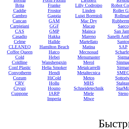
Brema
Forni Fiorini
Liebherr
Restol
Brita
Franke
Lilly Codroipo
Robot Co
Caddie
Frostor
Linden
Roller Gr
Cambro
Gaggia
Luigi Bormioli
Rollmat
Cancan
GAM
Mac Dry
Rubberm
Carpigiani
GGF
Macap
Saeco
CAS
GMP
Mainca
San Jam
Casadio
Hakka
Mareno
Sanelli Am
Celme
Hallde
Martellato
Santo
CLEANEQ
Hamilton Beach
Matina
SAP
Coffee Queen
Hatco
Mecnosud
Scharf
Cold
Hebei
Menumaster
Sigma
Coldline
Wanshengxin
Merol
Sinma
Conf Plastic
Helia Smoker
Metalcarrelli
Sirma
Convotherm
Hendi
Metaltecnica
SME
Cozum
HiCold
Metos
Sottori
CRV
Hollu
MHS
Stalgas
Cryspi
Houno
Schneidetechnik
StarMi
Cuppone
IARP
Miele
Steno
Imperia
Miwe
Быстр