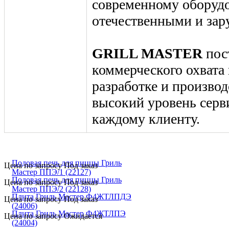
современному оборудо
отечественными и за
GRILL MASTER
пос
коммерческого охвата
разработке и производ
высокий уровень серв
каждому клиенту.
Подовая печь для пиццы Гриль
Цена по запросу
Под заказ
Мастер ППЭ/1 (22127)
Подовая печь для пиццы Гриль
Цена по запросу
Под заказ
Мастер ППЭ/2 (22128)
Плита Гриль Мастер Ф4ЖТЛПДЭ
Цена по запросу
Под заказ
(24006)
Плита Гриль Мастер Ф4ЖТЛПЭ
Цена по запросу
Ожидается
(24004)