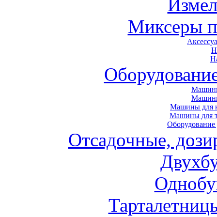
Измел
Миксеры п
Аксессу
Н
Н
Оборудовани
Машины
Машин
Машины для н
Машины для т
Оборудование 
Отсадочные, дози
Двухб
Однобу
Тарталетниц