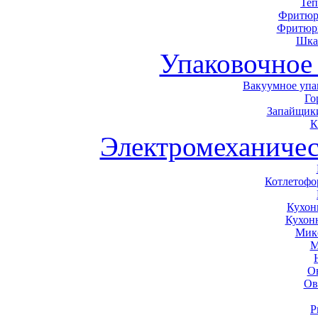
Теп
Фритюр
Фритюр
Шка
Упаковочное
Вакуумное упа
Го
Запайщики
К
Электромеханичес
Котлетоф
Кухон
Кухон
Мик
М
О
Ов
Р