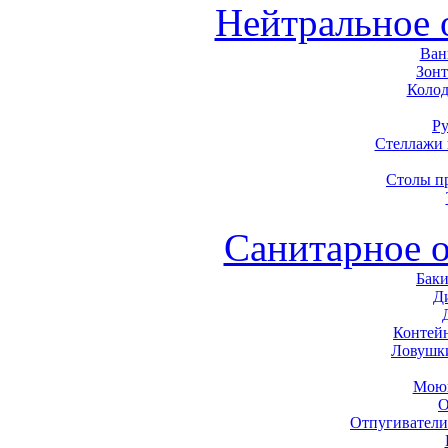
Нейтральное 
Ван
Зон
Колод
Р
Стеллажи
Столы п
Санитарное 
Баки
Д
Контей
Ловушк
Моющ
О
Отпугиватели