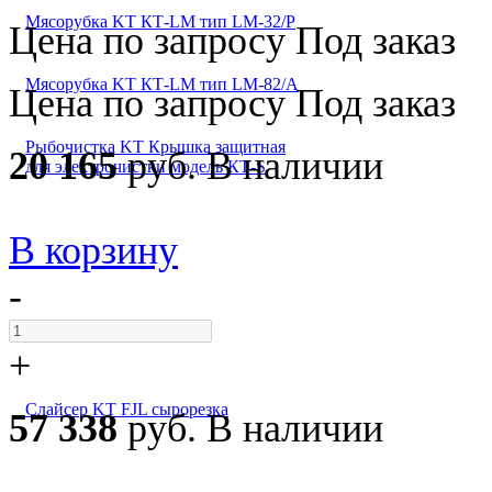
Мясорубка KT КТ-LM тип LM-32/P
Цена по запросу
Под заказ
Мясорубка KT КТ-LM тип LM-82/A
Цена по запросу
Под заказ
Рыбочистка KT Крышка защитная
20 165
руб.
В наличии
для электрочистки модель КТ-S
В корзину
-
+
Слайсер KT FJL сырорезка
57 338
руб.
В наличии