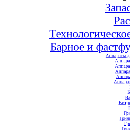
Запа
Ра
Технологическо
Барное и фастф
Аппараты д
Аппара
Аппара
Аппара
Аппар
Аппара
В
Витр
Гр
Грил
Гр
Гри