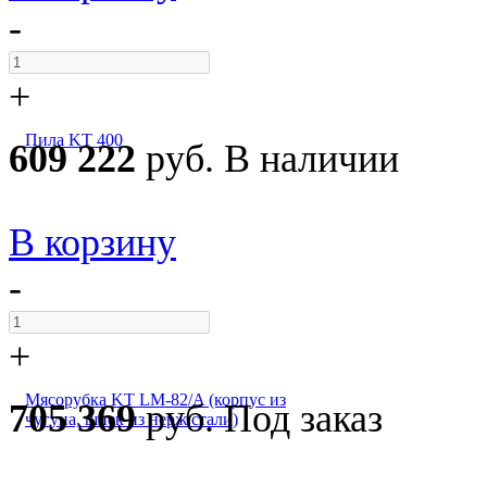
-
+
Пила KT 400
609 222
руб.
В наличии
В корзину
-
+
Мясорубка KT LM-82/A (корпус из
705 369
руб.
Под заказ
чугуна, шнек из нерж.стали)