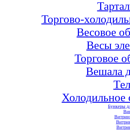
Тарта
Торгово-холодиль
Весовое о
Весы эл
Торговое о
Вешала 
Те
Холодильное 
Бункеры д
Ви
Витрин
Витри
Витри