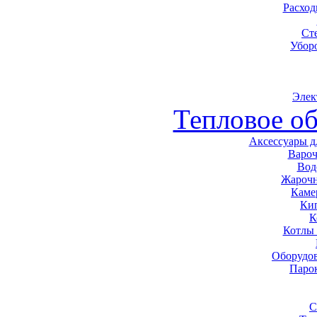
Расхо
Ст
Убор
Элек
Тепловое о
Аксессуары д
Варо
Вод
Жарочн
Каме
Ки
К
Котлы
Оборудов
Паро
С