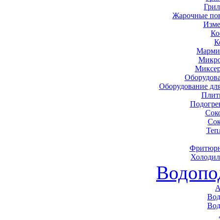
Грил
Жарочные по
Изме
Ко
К
Марми
Микро
Миксер
Оборудова
Оборудование дл
Плит
Подогре
Сок
Сок
Теп
Фритюрн
Холодил
Водопо
А
Вод
Вод