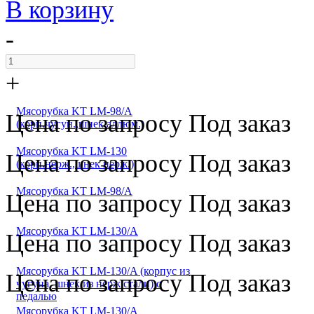
В корзину
-
+
Мясорубка KT LM-98/A
Цена по запросу
Под заказ
(корп.чугун.,шнек аллюм.)
Мясорубка KT LM-130
Цена по запросу
Под заказ
(корп.нерж.,шнек нерж.)
Мясорубка KT LM-98/A
Цена по запросу
Под заказ
Мясорубка KT LM-130/A
Цена по запросу
Под заказ
Мясорубка KT LM-130/A (корпус из
Цена по запросу
Под заказ
чугуна, шнек из нерж.стали) с
педалью
Мясорубка KT LM-130/A