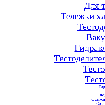
Для 
Тележки х
Тестод
Вак
Гидрав
Тестоделите
Тест
Тест
Гор
С по
С фикси
Со с