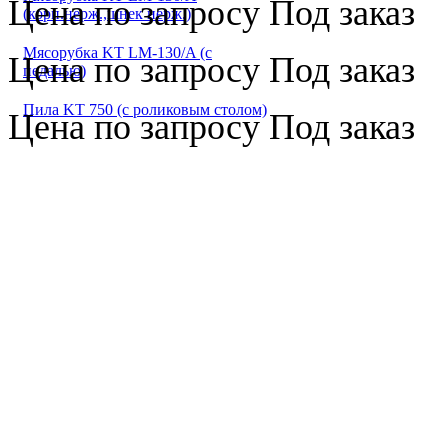
Цена по запросу
Под заказ
(корп.нерж.,шнек нерж.)
Мясорубка KT LM-130/A (с
Цена по запросу
Под заказ
педалью)
Пила KT 750 (с роликовым столом)
Цена по запросу
Под заказ