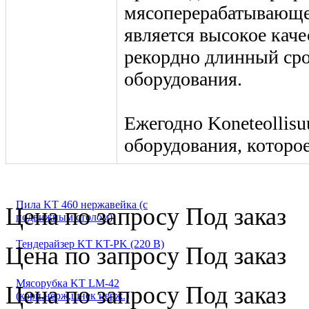
мясоперерабатывающег
является высокое каче
рекордно длинный сро
оборудования.
Ежегодно Koneteollisu
оборудования, которое
Пила KT 460 нержавейка (с
Цена по запросу
Под заказ
подвижным столом)
Тендерайзер KT KT-PK (220 В)
Цена по запросу
Под заказ
Мясорубка KT LM-42
Цена по запросу
Под заказ
(корп.нерж,шнек нерж.)