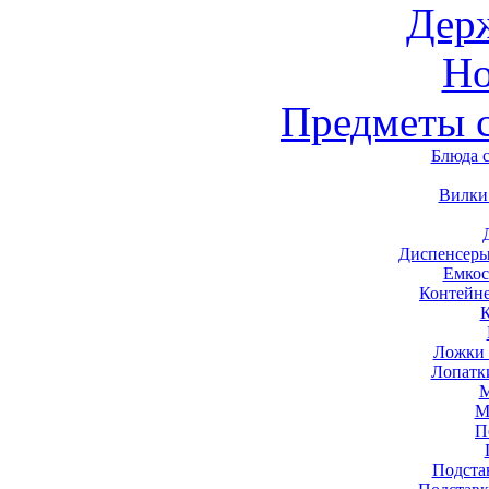
Дер
Н
Предметы 
Блюда 
Вилки
Диспенсеры
Емкос
Контейн
Ложки 
Лопатк
М
М
П
Подста