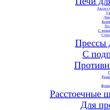
Печи дл
Аксесс
Г
Дро
Конв
По
С вра
Стен
Прессы 
С под
Противн
Реше
Форм
Расстоечные 
Для пр