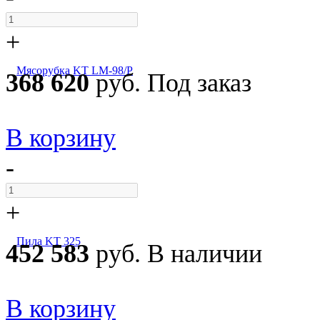
+
Мясорубка KT LM-98/P
368 620
руб.
Под заказ
В корзину
-
+
Пила KT 325
452 583
руб.
В наличии
В корзину