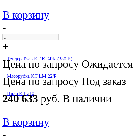
В корзину
-
+
Тендерайзер KT KT-PK (380 В)
Цена по запросу
Ожидается
Мясорубка KT LM-22/P
Цена по запросу
Под заказ
Пила KT 210
240 633
руб.
В наличии
В корзину
-