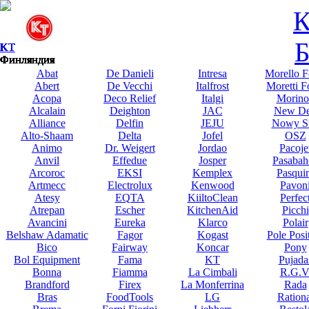
К
Б
KT
KT
KT
KT
KT
KT
KT
KT
KT
KT
KT
KT
KT
KT
KT
KT
KT
KT
KT
KT
KT
KT
KT
KT
Финляндия
Финляндия
Финляндия
Финляндия
Финляндия
Финляндия
Финляндия
Финляндия
Финляндия
Финляндия
Финляндия
Финляндия
Финляндия
Финляндия
Финляндия
Финляндия
Финляндия
Финляндия
Финляндия
Финляндия
Финляндия
Финляндия
Финляндия
Финляндия
Abat
De Danieli
Intresa
Morello F
Abert
De Vecchi
Italfrost
Moretti F
Acopa
Deco Relief
Italgi
Morino
Alcalain
Deighton
JAC
New De
Alliance
Delfin
JEJU
Nowy St
Alto-Shaam
Delta
Jofel
OSZ
Animo
Dr. Weigert
Jordao
Pacoje
Anvil
Effedue
Josper
Pasabah
Arcoroc
EKSI
Kemplex
Pasqui
Artmecc
Electrolux
Kenwood
Pavon
Atesy
EQTA
KiiltoClean
Perfec
Atrepan
Escher
KitchenAid
Picchi
Avancini
Eureka
Klarco
Polair
Belshaw Adamatic
Fagor
Kogast
Pole Posi
Bico
Fairway
Koncar
Pony
Bol Equipment
Fama
KT
Pujada
Bonna
Fiamma
La Cimbali
R.G.V
Brandford
Firex
La Monferrina
Rada
Bras
FoodTools
LG
Rationa