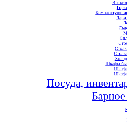
Витрин
Горк
Комплектующие
Лари
Л
Льд
М
Спл
Сто
Столы
Столы
Холод
Шкафы быс
Шкафы
Шкафы
Посуда, инвента
Барное