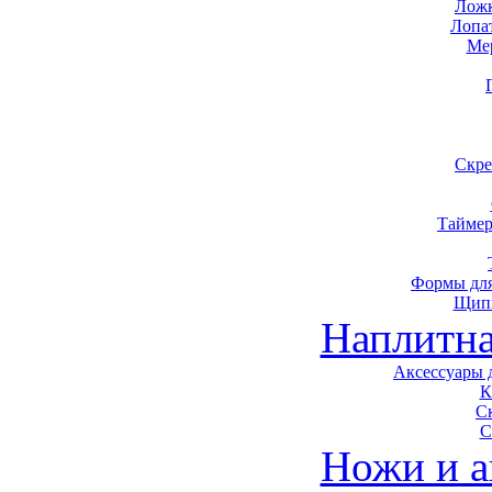
Ложк
Лопа
Ме
Скре
Таймер
Формы для
Щип
Наплитна
Аксессуары 
К
С
С
Ножи и а