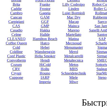
Brema
Forni Fiorini
Liebherr
Restol
Brita
Franke
Lilly Codroipo
Robot Co
Caddie
Frostor
Linden
Roller Gr
Cambro
Gaggia
Luigi Bormioli
Rollmat
Cancan
GAM
Mac Dry
Rubberm
Carpigiani
GGF
Macap
Saeco
CAS
GMP
Mainca
San Jam
Casadio
Hakka
Mareno
Sanelli Am
Celme
Hallde
Martellato
Santo
CLEANEQ
Hamilton Beach
Matina
SAP
Coffee Queen
Hatco
Mecnosud
Scharf
Cold
Hebei
Menumaster
Sigma
Coldline
Wanshengxin
Merol
Sinma
Conf Plastic
Helia Smoker
Metalcarrelli
Sirma
Convotherm
Hendi
Metaltecnica
SME
Cozum
HiCold
Metos
Sottori
CRV
Hollu
MHS
Stalgas
Cryspi
Houno
Schneidetechnik
StarMi
Cuppone
IARP
Miele
Steno
Imperia
Miwe
Быстр