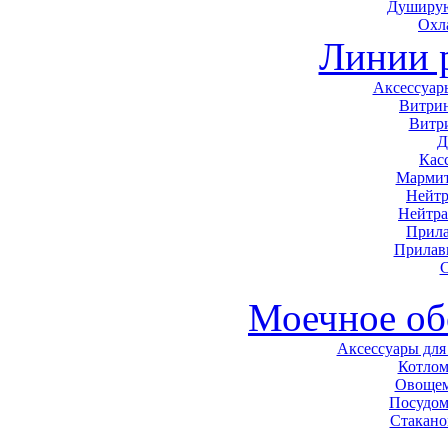
Душирую
Охл
Линии 
Аксессуар
Витри
Витр
Д
Кас
Мармит
Нейтр
Нейтра
Прила
Прилав
С
Моечное об
Аксессуары для
Котло
Овоще
Посудо
Стакан