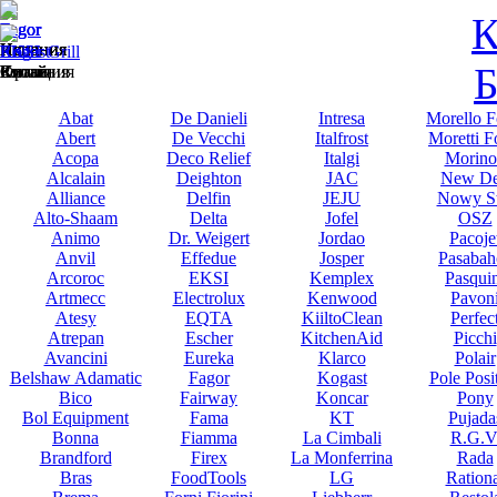
К
Fagor
Fagor
Fagor
Fagor
Испания
Испания
Испания
Испания
Abat
EKSI
EKSI
EKSI
EKSI
Kogast
Roller Grill
Б
Россия
Китай
Китай
Китай
Китай
Словения
Франция
Abat
De Danieli
Intresa
Morello F
Abert
De Vecchi
Italfrost
Moretti F
Acopa
Deco Relief
Italgi
Morino
Alcalain
Deighton
JAC
New De
Alliance
Delfin
JEJU
Nowy St
Alto-Shaam
Delta
Jofel
OSZ
Animo
Dr. Weigert
Jordao
Pacoje
Anvil
Effedue
Josper
Pasabah
Arcoroc
EKSI
Kemplex
Pasqui
Artmecc
Electrolux
Kenwood
Pavon
Atesy
EQTA
KiiltoClean
Perfec
Atrepan
Escher
KitchenAid
Picchi
Avancini
Eureka
Klarco
Polair
Belshaw Adamatic
Fagor
Kogast
Pole Posi
Bico
Fairway
Koncar
Pony
Bol Equipment
Fama
KT
Pujada
Bonna
Fiamma
La Cimbali
R.G.V
Brandford
Firex
La Monferrina
Rada
Bras
FoodTools
LG
Rationa