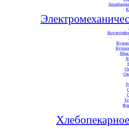
Запайщики
К
Электромеханичес
Котлетоф
Кухон
Кухон
Мик
М
О
Ов
Р
Те
Фа
Хлебопекарное