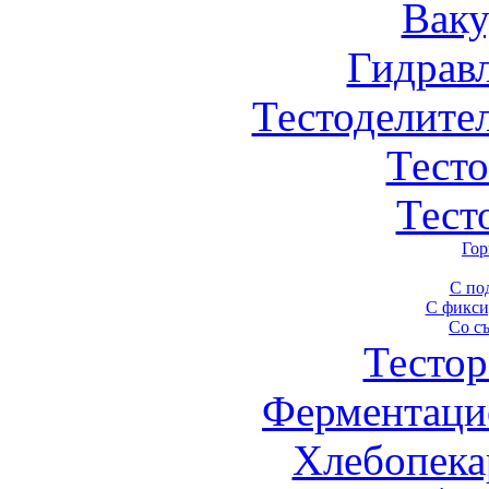
Вак
Гидрав
Тестоделите
Тест
Тест
Гор
С по
С фикси
Со с
Тестор
Ферментаци
Хлебопека