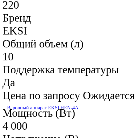
220
Бренд
EKSI
Общий объем (л)
10
Поддержка температуры
Да
Цена по запросу
Ожидается
Варочный аппарат EKSI HEN-4A
Мощность (Вт)
4 000