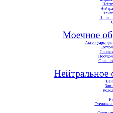
Нейтр
Нейтра
Прила
Прилав
С
Моечное об
Аксессуары для
Котло
Овоще
Посудо
Стакан
Нейтральное 
Ван
Зон
Колод
Р
Стеллажи
Столы п