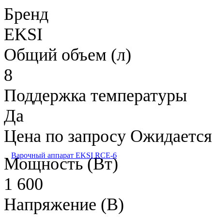
Бренд
EKSI
Общий объем (л)
8
Поддержка температуры
Да
Цена по запросу
Ожидается
Варочный аппарат EKSI RCE-6
Мощность (Вт)
1 600
Напряжение (В)