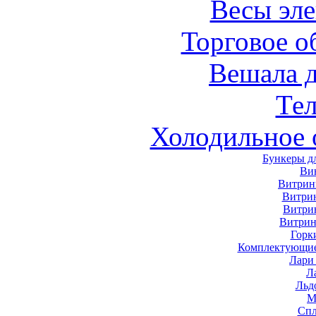
Весы эл
Торговое о
Вешала 
Те
Холодильное 
Бункеры д
Ви
Витрин
Витри
Витри
Витрин
Горк
Комплектующие
Лари
Л
Льд
М
Спл