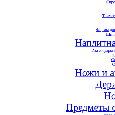
Скре
Таймер
Формы для
Щип
Наплитна
Аксессуары 
К
С
С
Ножи и а
Дер
Н
Предметы 