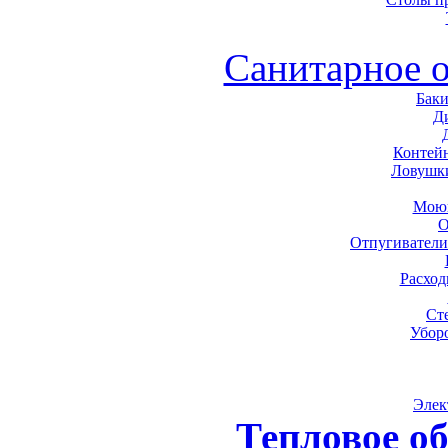
Санитарное 
Баки
Д
Контей
Ловушк
Моющ
О
Отпугиватели
Расхо
Ст
Убор
Элек
Тепловое о