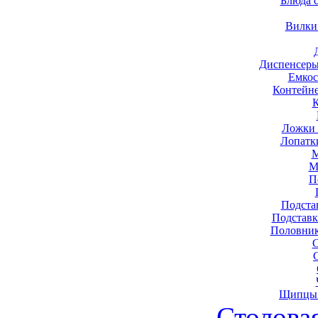
Блюда 
Вилки
Диспенсеры
Емкос
Контейн
Ложки 
Лопатк
М
М
П
Подста
Подставк
Половник
Щипцы 
Столова