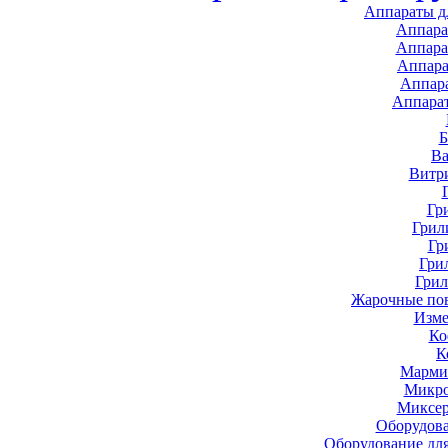
Аппараты д
Аппара
Аппара
Аппара
Аппар
Аппара
В
Витр
Гр
Грил
Гр
Гри
Грил
Жарочные по
Изме
Ко
К
Марми
Микро
Миксер
Оборудова
Оборудование дл