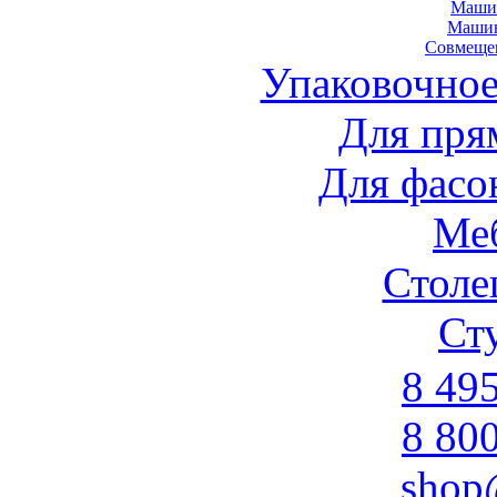
Маши
Маши
Совмеще
Упаковочное
Для пря
Для фасо
Ме
Стол
Ст
8 49
8 80
shop