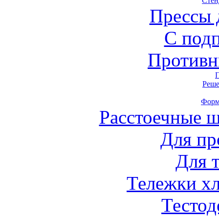
Стен
Прессы 
С под
Противн
Реше
Форм
Расстоечные 
Для пр
Для 
Тележки х
Тестод