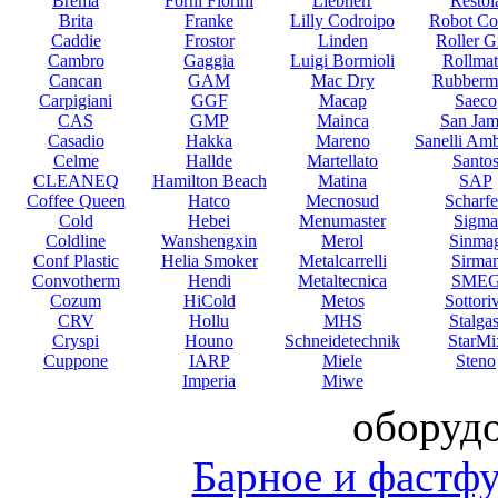
Brema
Forni Fiorini
Liebherr
Restol
Brita
Franke
Lilly Codroipo
Robot Co
Caddie
Frostor
Linden
Roller Gr
Cambro
Gaggia
Luigi Bormioli
Rollmat
Cancan
GAM
Mac Dry
Rubberm
Carpigiani
GGF
Macap
Saeco
CAS
GMP
Mainca
San Jam
Casadio
Hakka
Mareno
Sanelli Am
Celme
Hallde
Martellato
Santo
CLEANEQ
Hamilton Beach
Matina
SAP
Coffee Queen
Hatco
Mecnosud
Scharf
Cold
Hebei
Menumaster
Sigma
Coldline
Wanshengxin
Merol
Sinma
Conf Plastic
Helia Smoker
Metalcarrelli
Sirma
Convotherm
Hendi
Metaltecnica
SME
Cozum
HiCold
Metos
Sottori
CRV
Hollu
MHS
Stalgas
Cryspi
Houno
Schneidetechnik
StarMi
Cuppone
IARP
Miele
Steno
Imperia
Miwe
оборуд
Барное и фастф