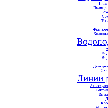
Плит
Подогре
Сок
Сок
Теп
Фритюрн
Холодил
Водопо
А
Вод
Вод
Душирую
Охл
Линии 
Аксессуар
Витри
Витр
Д
Кас
Мармит