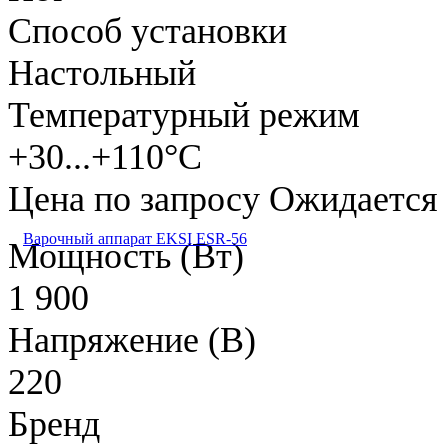
Способ установки
Настольный
Температурный режим
+30...+110°C
Цена по запросу
Ожидается
Варочный аппарат EKSI ESR-56
Мощность (Вт)
1 900
Напряжение (В)
220
Бренд