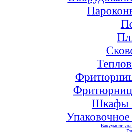
Парокон
П
Пл
Сков
Теплов
Фритюрниц
Фритюрниц
Шкафы 
Упаковочное
Вакуумное упа
Го