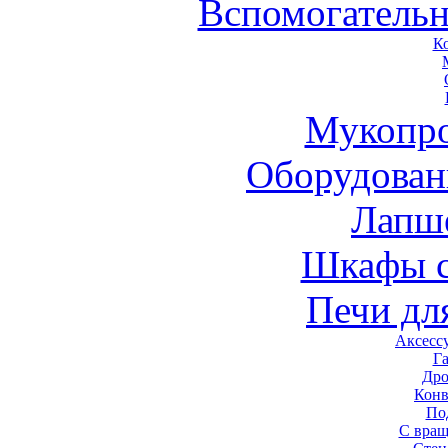
Вспомогательн
К
Мукопро
Оборудован
Лапш
Шкафы 
Печи дл
Аксесс
Г
Дро
Конв
По
С вра