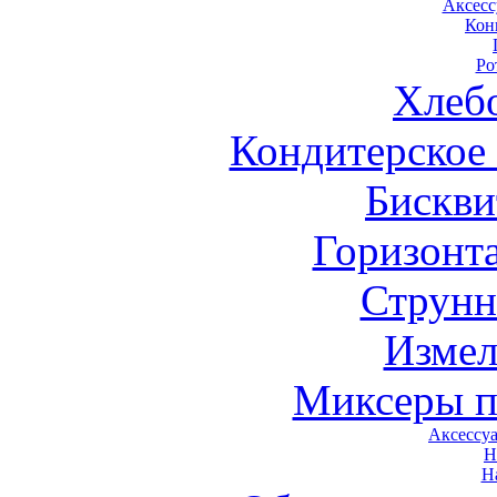
Аксесс
Кон
Ро
Хлеб
Кондитерское
Бискви
Горизонт
Струнн
Измел
Миксеры п
Аксессу
Н
Н