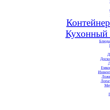
Контейне
Кухонный 
Блюда
Д
Доск
Емко
Инвен
Ложк
Лопа
Ме