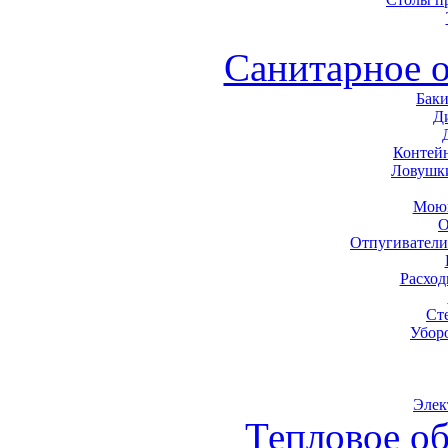
Санитарное 
Баки
Д
Контей
Ловушк
Моющ
О
Отпугиватели
Расхо
Ст
Убор
Элек
Тепловое о