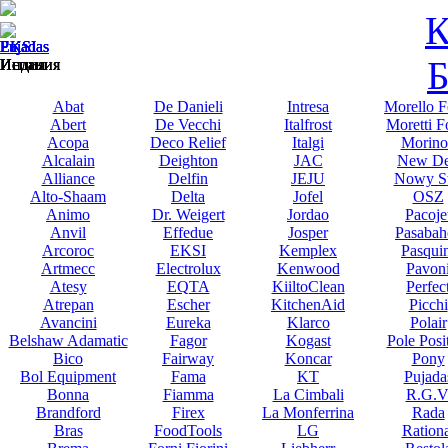
К
EKSI
EKSI
EKSI
Pujadas
Pujadas
Pujadas
Pujadas
Б
Индия
Индия
Индия
Испания
Испания
Испания
Испания
Abat
De Danieli
Intresa
Morello F
Abert
De Vecchi
Italfrost
Moretti F
Acopa
Deco Relief
Italgi
Morino
Alcalain
Deighton
JAC
New De
Alliance
Delfin
JEJU
Nowy St
Alto-Shaam
Delta
Jofel
OSZ
Animo
Dr. Weigert
Jordao
Pacoje
Anvil
Effedue
Josper
Pasabah
Arcoroc
EKSI
Kemplex
Pasqui
Artmecc
Electrolux
Kenwood
Pavon
Atesy
EQTA
KiiltoClean
Perfec
Atrepan
Escher
KitchenAid
Picchi
Avancini
Eureka
Klarco
Polair
Belshaw Adamatic
Fagor
Kogast
Pole Posi
Bico
Fairway
Koncar
Pony
Bol Equipment
Fama
KT
Pujada
Bonna
Fiamma
La Cimbali
R.G.V
Brandford
Firex
La Monferrina
Rada
Bras
FoodTools
LG
Rationa