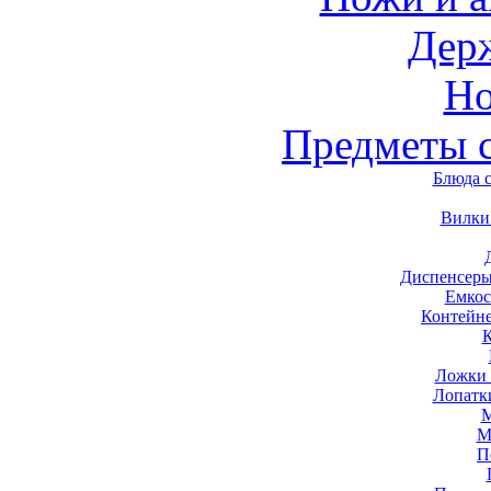
Дер
Н
Предметы 
Блюда 
Вилки
Диспенсеры
Емкос
Контейн
Ложки 
Лопатк
М
М
П