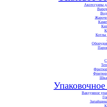
Аксессуары д
Варо
Вод
Жарочн
Каме
Ки
К
Котлы
Оборудов
Паро
С
Теп
Фритюр
Фритюр
Шка
Упаковочное
Вакуумное упа
Го
Запайщики
К