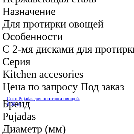
Назначение
Для протирки овощей
Особенности
С 2-мя дисками для протирк
Серия
Kitchen accesories
Цена по запросу
Под заказ
Сито Pujadas для протирки овощей,
Бренд
d 30 см
Pujadas
Диаметр (мм)