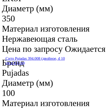
Диаметр (мм)
350
Материал изготовления
Нержавеющая сталь
Цена по запросу
Ожидается
Сито Pujadas 394.008 (двойное, d 10
Бренд
см и d 8 см)
Pujadas
Диаметр (мм)
100
Материал изготовления