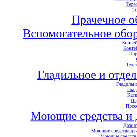
Терм
Т
Прачечное о
Вспомогательное обор
Конвей
Конте
Пар
Теле
Гладильное и отде
Гладильн
Гла
Кат
Па
Прес
Моющие средства и
Дозир
Моющие средства для
Моющие средства