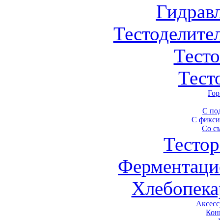
Гидрав
Тестоделите
Тест
Тест
Гор
С по
С фикси
Со с
Тестор
Ферментаци
Хлебопека
Аксесс
Кон