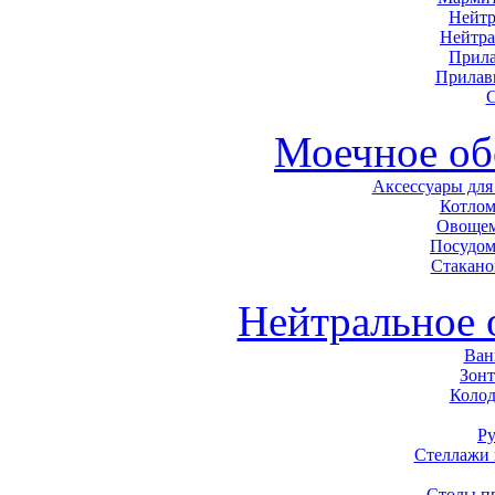
Нейтр
Нейтра
Прила
Прилав
С
Моечное об
Аксессуары для
Котло
Овоще
Посудо
Стакан
Нейтральное 
Ван
Зон
Колод
Р
Стеллажи
Столы п