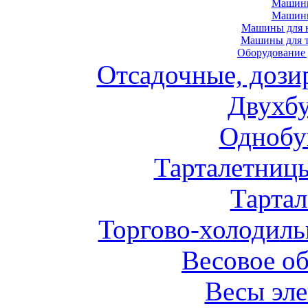
Машины
Машин
Машины для н
Машины для т
Оборудование 
Отсадочные, дози
Двухб
Однобу
Тарталетниц
Тарта
Торгово-холодиль
Весовое о
Весы эл