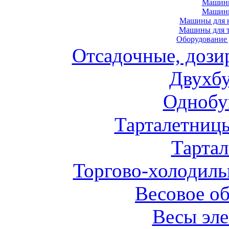
Машины
Машин
Машины для н
Машины для т
Оборудование 
Отсадочные, дози
Двухб
Однобу
Тарталетниц
Тарта
Торгово-холодиль
Весовое о
Весы эл