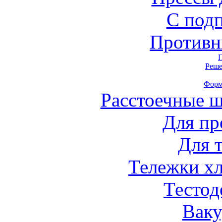
С под
Противн
Реше
Форм
Расстоечные 
Для пр
Для 
Тележки х
Тестод
Вак