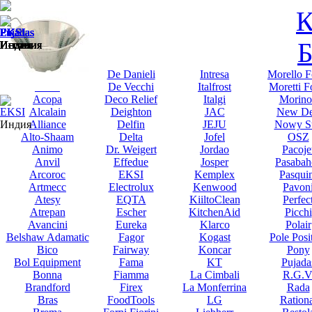
К
Cambro
Cambro
Cambro
Cambro
Cambro
Cambro
Cambro
Cambro
EKSI
EKSI
EKSI
EKSI
EKSI
EKSI
EKSI
EKSI
EKSI
EKSI
Pujadas
Pujadas
Pujadas
Pujadas
Pujadas
Б
США
США
США
США
США
США
США
США
Индия
Индия
Индия
Индия
Индия
Индия
Индия
Индия
Индия
Индия
Испания
Испания
Испания
Испания
Испания
Abat
De Danieli
Intresa
Morello F
Abert
De Vecchi
Italfrost
Moretti F
Acopa
Deco Relief
Italgi
Morino
Alcalain
Deighton
JAC
New De
EKSI
Alliance
Delfin
JEJU
Nowy St
Индия
Alto-Shaam
Delta
Jofel
OSZ
Animo
Dr. Weigert
Jordao
Pacoje
Anvil
Effedue
Josper
Pasabah
Arcoroc
EKSI
Kemplex
Pasqui
Artmecc
Electrolux
Kenwood
Pavon
Atesy
EQTA
KiiltoClean
Perfec
Atrepan
Escher
KitchenAid
Picchi
Avancini
Eureka
Klarco
Polair
Belshaw Adamatic
Fagor
Kogast
Pole Posi
Bico
Fairway
Koncar
Pony
Bol Equipment
Fama
KT
Pujada
Bonna
Fiamma
La Cimbali
R.G.V
Brandford
Firex
La Monferrina
Rada
Bras
FoodTools
LG
Rationa