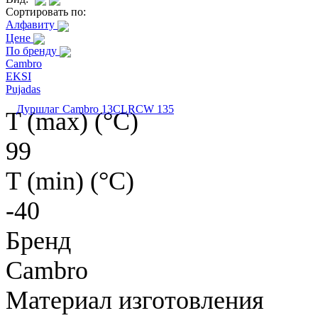
Сортировать по:
Алфавиту
Цене
По бренду
Cambro
EKSI
Pujadas
Дуршлаг Cambro 13CLRCW 135
T (max) (°С)
99
T (min) (°С)
-40
Бренд
Cambro
Материал изготовления