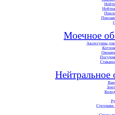
Нейтр
Нейтра
Прила
Прилав
С
Моечное об
Аксессуары для
Котло
Овоще
Посудо
Стакан
Нейтральное 
Ван
Зон
Колод
Р
Стеллажи
Столы п