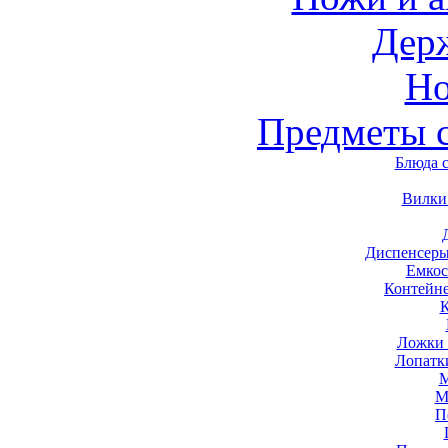
Дер
Н
Предметы 
Блюда 
Вилки
Диспенсеры
Емкос
Контейн
Ложки 
Лопатк
М
М
П