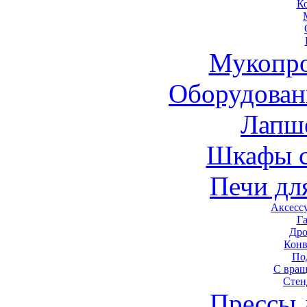
К
Мукопро
Оборудован
Лапш
Шкафы 
Печи дл
Аксесс
Г
Дро
Конв
По
С вра
Стен
Прессы 