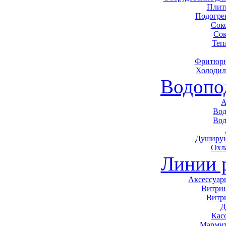
Плит
Подогре
Сок
Сок
Теп
Фритюрн
Холодил
Водопо
А
Вод
Вод
Душирую
Охл
Линии 
Аксессуар
Витри
Витр
Д
Кас
Мармит