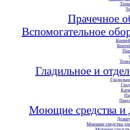
Терм
Т
Прачечное о
Вспомогательное обор
Конвей
Конте
Пар
Теле
Гладильное и отде
Гладильн
Гла
Кат
Па
Прес
Моющие средства и
Дозир
Моющие средства для
Моющие средства