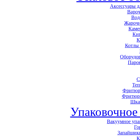
Аксессуары д
Варо
Вод
Жарочн
Каме
Ки
К
Котлы
Оборудов
Паро
С
Теп
Фритюр
Фритюр
Шка
Упаковочное
Вакуумное упа
Го
Запайщики
К