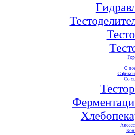
Гидрав
Тестоделите
Тест
Тест
Гор
С по
С фикси
Со с
Тестор
Ферментаци
Хлебопека
Аксесс
Кон