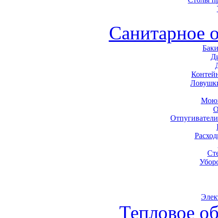
Санитарное 
Баки
Д
Контей
Ловушк
Моющ
О
Отпугиватели
Расхо
Ст
Убор
Элек
Тепловое о