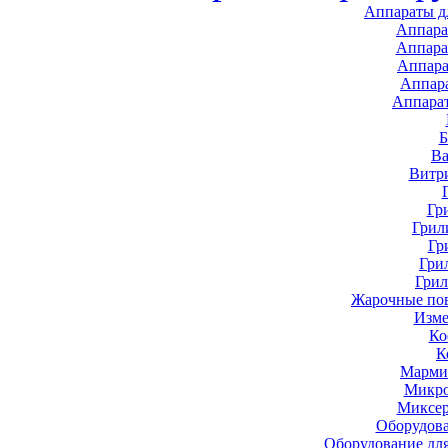
Аппараты д
Аппара
Аппара
Аппара
Аппар
Аппара
В
Витр
Гр
Грил
Гр
Гри
Грил
Жарочные по
Изме
Ко
К
Марми
Микро
Миксер
Оборудова
Оборудование дл