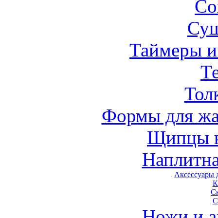
Со
Су
Таймеры и
Т
Тол
Формы для жа
Щипцы 
Наплитна
Аксессуары 
К
С
С
Ножи и а