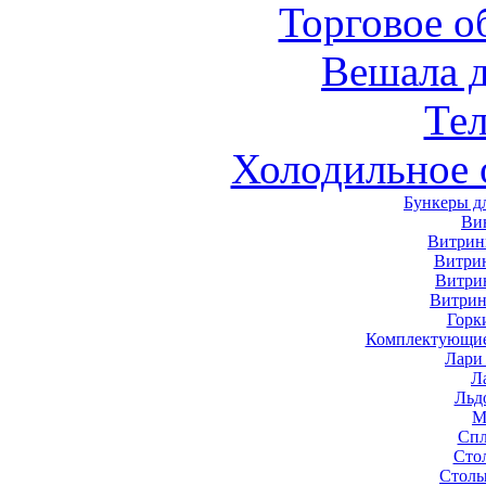
Торговое о
Вешала 
Те
Холодильное 
Бункеры д
Ви
Витрин
Витри
Витри
Витрин
Горк
Комплектующие
Лари
Л
Льд
М
Спл
Сто
Столы