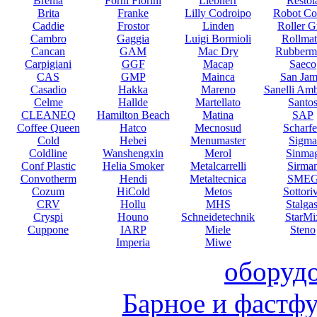
Brema
Forni Fiorini
Liebherr
Restol
Brita
Franke
Lilly Codroipo
Robot Co
Caddie
Frostor
Linden
Roller Gr
Cambro
Gaggia
Luigi Bormioli
Rollmat
Cancan
GAM
Mac Dry
Rubberm
Carpigiani
GGF
Macap
Saeco
CAS
GMP
Mainca
San Jam
Casadio
Hakka
Mareno
Sanelli Am
Celme
Hallde
Martellato
Santo
CLEANEQ
Hamilton Beach
Matina
SAP
Coffee Queen
Hatco
Mecnosud
Scharf
Cold
Hebei
Menumaster
Sigma
Coldline
Wanshengxin
Merol
Sinma
Conf Plastic
Helia Smoker
Metalcarrelli
Sirma
Convotherm
Hendi
Metaltecnica
SME
Cozum
HiCold
Metos
Sottori
CRV
Hollu
MHS
Stalgas
Cryspi
Houno
Schneidetechnik
StarMi
Cuppone
IARP
Miele
Steno
Imperia
Miwe
оборуд
Барное и фастф