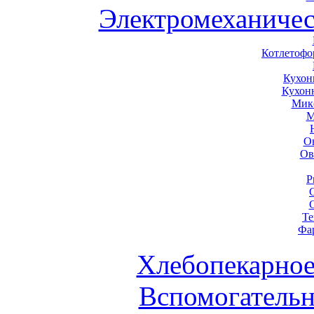
Электромеханичес
Котлетоф
Кухон
Кухон
Мик
М
О
Ов
Р
Те
Фа
Хлебопекарное
Вспомогательн