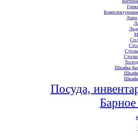
Витрин
Горк
Комплектующие
Лари
Л
Льд
М
Спл
Сто
Столы
Столы
Холод
Шкафы быс
Шкафы
Шкафы
Посуда, инвента
Барное