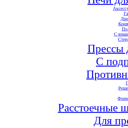
Аксесс
Г
Дро
Конв
По
С вра
Стен
Прессы 
С под
Противн
Реше
Форм
Расстоечные 
Для пр