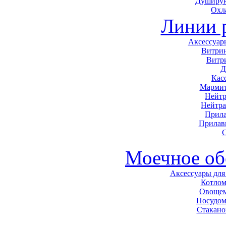
Душирую
Охл
Линии 
Аксессуар
Витри
Витр
Д
Кас
Мармит
Нейтр
Нейтра
Прила
Прилав
С
Моечное об
Аксессуары для
Котло
Овоще
Посудо
Стакан