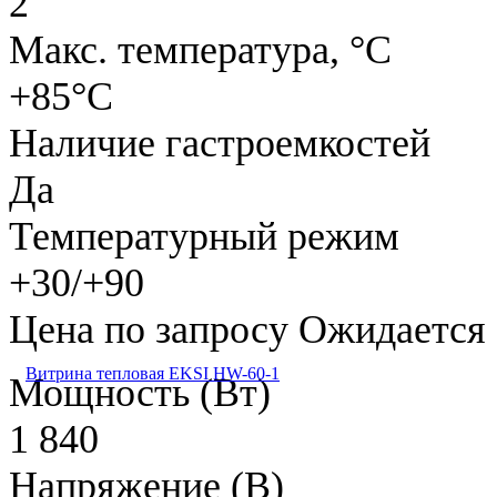
2
Макс. температура, °C
+85°C
Наличие гастроемкостей
Да
Температурный режим
+30/+90
Цена по запросу
Ожидается
Витрина тепловая EKSI HW-60-1
Мощность (Вт)
1 840
Напряжение (В)