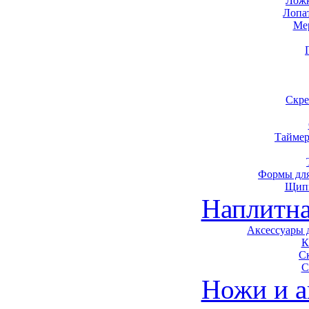
Ложк
Лопа
Ме
Скре
Таймер
Формы для
Щип
Наплитна
Аксессуары 
К
С
С
Ножи и а