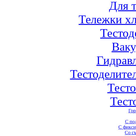
Для 
Тележки х
Тестод
Вак
Гидрав
Тестоделите
Тест
Тест
Гор
С по
С фикси
Со с