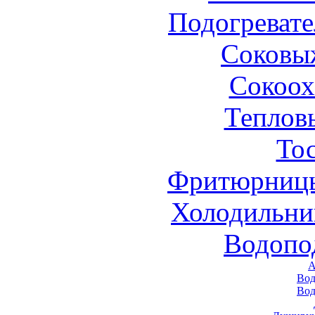
Подогревате
Соковы
Сокоох
Теплов
То
Фритюрницы
Холодильни
Водопо
А
Вод
Вод