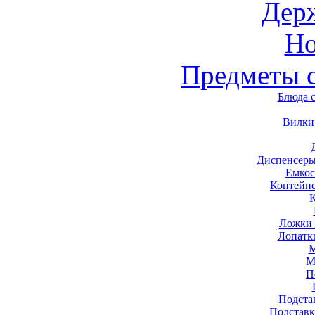
Дер
Н
Предметы 
Блюда 
Вилки
Диспенсеры
Емкос
Контейн
Ложки 
Лопатк
М
М
П
Подста
Подставк