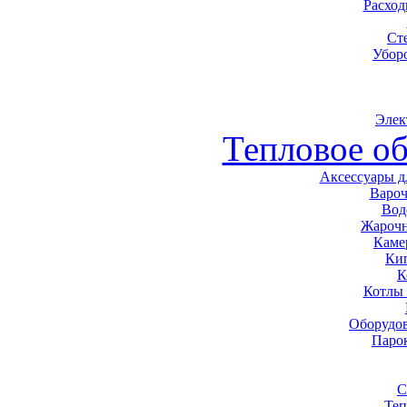
Расхо
Ст
Убор
Элек
Тепловое о
Аксессуары д
Варо
Вод
Жарочн
Каме
Ки
К
Котлы
Оборудов
Паро
С
Теп