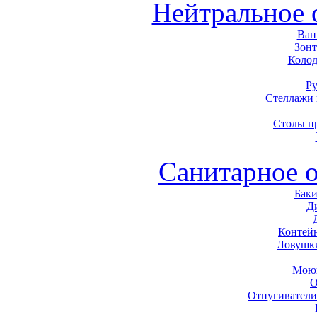
Нейтральное 
Ван
Зон
Колод
Р
Стеллажи
Столы п
Санитарное 
Баки
Д
Контей
Ловушк
Моющ
О
Отпугиватели