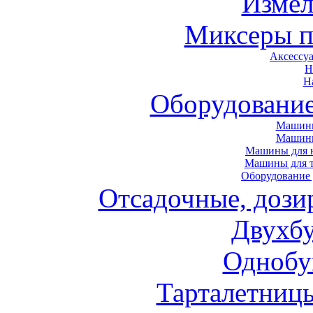
Измел
Миксеры п
Аксессу
Н
Н
Оборудовани
Машины
Машин
Машины для н
Машины для т
Оборудование 
Отсадочные, дози
Двухб
Однобу
Тарталетниц