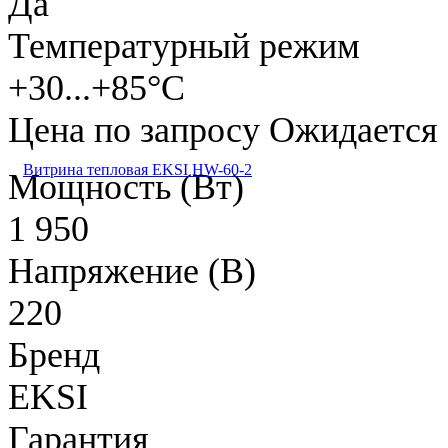
Да
Температурный режим
+30...+85°C
Цена по запросу
Ожидается
Витрина тепловая EKSI HW-60-2
Мощность (Вт)
1 950
Напряжение (В)
220
Бренд
EKSI
Гарантия