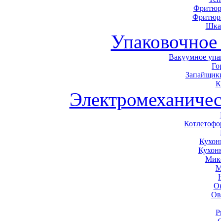
Фритюр
Фритюр
Шка
Упаковочное
Вакуумное упа
Го
Запайщики
К
Электромеханичес
Котлетоф
Кухон
Кухон
Мик
М
О
Ов
Р