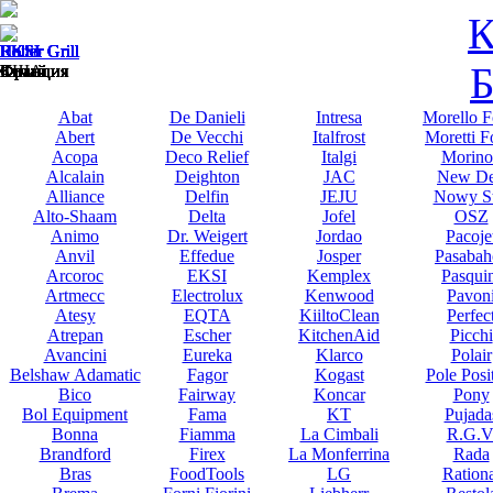
К
EKSI
EKSI
EKSI
EKSI
EKSI
Hatco
Roller Grill
Roller Grill
Roller Grill
Roller Grill
Roller Grill
Roller Grill
Roller Grill
Roller Grill
Roller Grill
Roller Grill
Roller Grill
Roller Grill
Б
Китай
Китай
Китай
Китай
Китай
США
Франция
Франция
Франция
Франция
Франция
Франция
Франция
Франция
Франция
Франция
Франция
Франция
Abat
De Danieli
Intresa
Morello F
Abert
De Vecchi
Italfrost
Moretti F
Acopa
Deco Relief
Italgi
Morino
Alcalain
Deighton
JAC
New De
Alliance
Delfin
JEJU
Nowy St
Alto-Shaam
Delta
Jofel
OSZ
Animo
Dr. Weigert
Jordao
Pacoje
Anvil
Effedue
Josper
Pasabah
Arcoroc
EKSI
Kemplex
Pasqui
Artmecc
Electrolux
Kenwood
Pavon
Atesy
EQTA
KiiltoClean
Perfec
Atrepan
Escher
KitchenAid
Picchi
Avancini
Eureka
Klarco
Polair
Belshaw Adamatic
Fagor
Kogast
Pole Posi
Bico
Fairway
Koncar
Pony
Bol Equipment
Fama
KT
Pujada
Bonna
Fiamma
La Cimbali
R.G.V
Brandford
Firex
La Monferrina
Rada
Bras
FoodTools
LG
Rationa