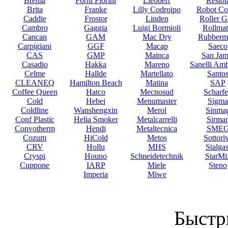
Brema
Forni Fiorini
Liebherr
Restol
Brita
Franke
Lilly Codroipo
Robot Co
Caddie
Frostor
Linden
Roller Gr
Cambro
Gaggia
Luigi Bormioli
Rollmat
Cancan
GAM
Mac Dry
Rubberm
Carpigiani
GGF
Macap
Saeco
CAS
GMP
Mainca
San Jam
Casadio
Hakka
Mareno
Sanelli Am
Celme
Hallde
Martellato
Santo
CLEANEQ
Hamilton Beach
Matina
SAP
Coffee Queen
Hatco
Mecnosud
Scharf
Cold
Hebei
Menumaster
Sigma
Coldline
Wanshengxin
Merol
Sinma
Conf Plastic
Helia Smoker
Metalcarrelli
Sirma
Convotherm
Hendi
Metaltecnica
SME
Cozum
HiCold
Metos
Sottori
CRV
Hollu
MHS
Stalgas
Cryspi
Houno
Schneidetechnik
StarMi
Cuppone
IARP
Miele
Steno
Imperia
Miwe
Быстр