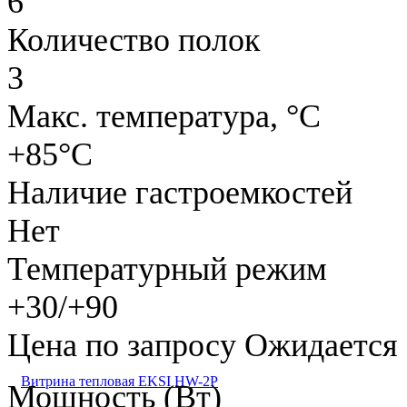
6
Количество полок
3
Макс. температура, °C
+85°C
Наличие гастроемкостей
Нет
Температурный режим
+30/+90
Цена по запросу
Ожидается
Витрина тепловая EKSI HW-2P
Мощность (Вт)