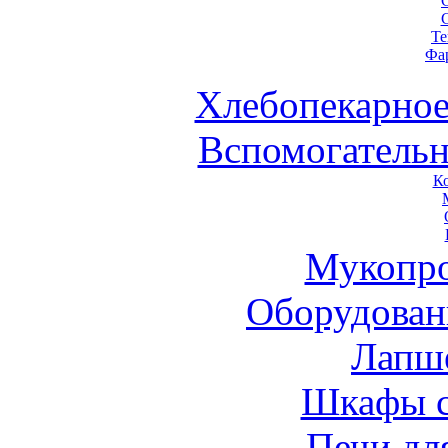
Те
Фа
Хлебопекарное
Вспомогательн
К
Мукопро
Оборудован
Лапш
Шкафы 
Печи дл