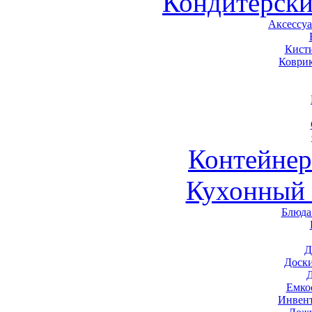
Кондитерски
Аксессу
Кист
Коври
Контейне
Кухонный 
Блюда
Д
Доск
Емко
Инвен