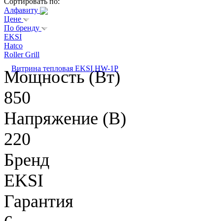
Сортировать по:
Алфавиту
Цене
По бренду
EKSI
Hatco
Roller Grill
Витрина тепловая EKSI HW-1P
Мощность (Вт)
850
Напряжение (В)
220
Бренд
EKSI
Гарантия