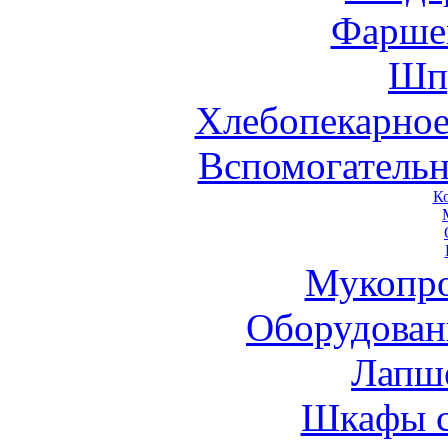
Фарше
Шп
Хлебопекарное
Вспомогательн
К
Мукопро
Оборудован
Лапш
Шкафы 