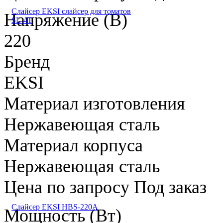
Слайсер EKSI слайсер для томатов
Напряжение (В)
SL-4T
220
Бренд
EKSI
Материал изготовления
Нержавеющая сталь
Материал корпуса
Нержавеющая сталь
Цена по запросу
Под заказ
Слайсер EKSI HBS-220A
Мощность (Вт)