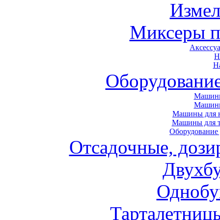
Измел
Миксеры п
Аксессу
Н
Н
Оборудовани
Машины
Машин
Машины для н
Машины для т
Оборудование 
Отсадочные, дози
Двухб
Однобу
Тарталетниц