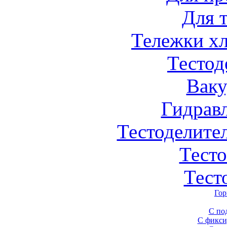
Для 
Тележки х
Тестод
Вак
Гидрав
Тестоделите
Тест
Тест
Гор
С по
С фикси