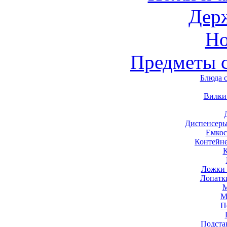
Дер
Н
Предметы 
Блюда 
Вилки
Диспенсеры
Емкос
Контейн
Ложки 
Лопатк
М
М
П
Подста