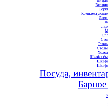
Витри
Витрин
Горк
Комплектующие
Лари
Л
Льд
М
Спл
Сто
Столы
Столы
Холод
Шкафы быс
Шкафы
Шкафы
Посуда, инвента
Барное