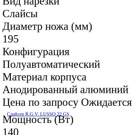
Вид нарезки
Слайсы
Диаметр ножа (мм)
195
Конфигурация
Полуавтоматический
Материал корпуса
Анодированный алюминий
Цена по запросу
Ожидается
Слайсер R.G.V. LUSSO 22 GS
Мощность (Вт)
140