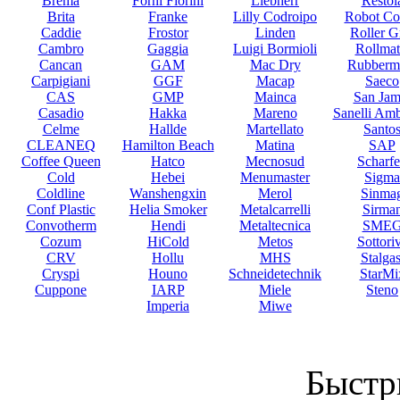
Brema
Forni Fiorini
Liebherr
Restol
Brita
Franke
Lilly Codroipo
Robot Co
Caddie
Frostor
Linden
Roller Gr
Cambro
Gaggia
Luigi Bormioli
Rollmat
Cancan
GAM
Mac Dry
Rubberm
Carpigiani
GGF
Macap
Saeco
CAS
GMP
Mainca
San Jam
Casadio
Hakka
Mareno
Sanelli Am
Celme
Hallde
Martellato
Santo
CLEANEQ
Hamilton Beach
Matina
SAP
Coffee Queen
Hatco
Mecnosud
Scharf
Cold
Hebei
Menumaster
Sigma
Coldline
Wanshengxin
Merol
Sinma
Conf Plastic
Helia Smoker
Metalcarrelli
Sirma
Convotherm
Hendi
Metaltecnica
SME
Cozum
HiCold
Metos
Sottori
CRV
Hollu
MHS
Stalgas
Cryspi
Houno
Schneidetechnik
StarMi
Cuppone
IARP
Miele
Steno
Imperia
Miwe
Быстр