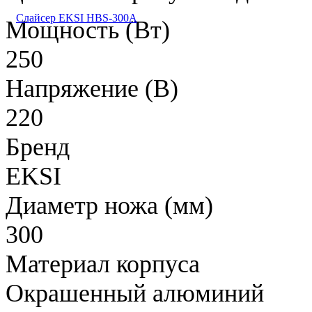
Слайсер EKSI HBS-300A
Мощность (Вт)
250
Напряжение (В)
220
Бренд
EKSI
Диаметр ножа (мм)
300
Материал корпуса
Окрашенный алюминий