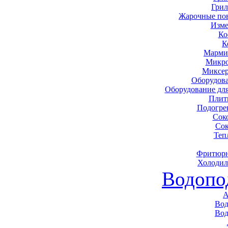
Грил
Жарочные по
Изме
Ко
К
Марми
Микро
Миксер
Оборудова
Оборудование дл
Плит
Подогре
Сок
Сок
Теп
Фритюрн
Холодил
Водопо
А
Вод
Вод