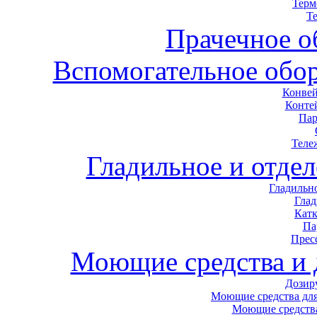
Терм
Т
Прачечное о
Вспомогательное обор
Конвей
Конте
Пар
Теле
Гладильное и отде
Гладильн
Гла
Кат
Па
Прес
Моющие средства и
Дозир
Моющие средства для
Моющие средства