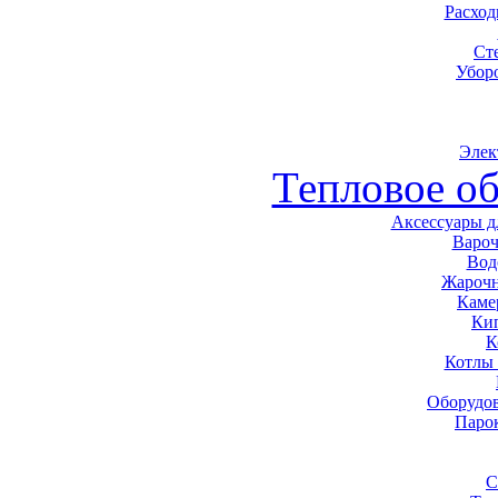
Расхо
Ст
Убор
Элек
Тепловое о
Аксессуары д
Варо
Вод
Жарочн
Каме
Ки
К
Котлы
Оборудов
Паро
С