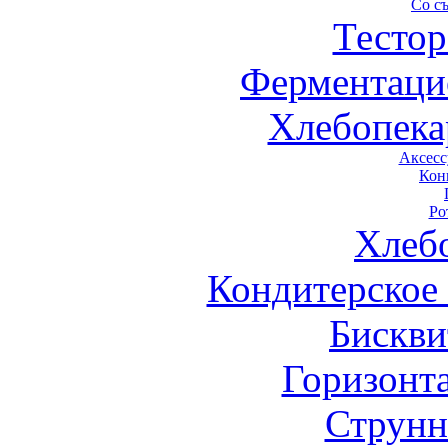
Со с
Тестор
Ферментаци
Хлебопека
Аксесс
Кон
Ро
Хлеб
Кондитерское
Бискви
Горизонт
Струнн