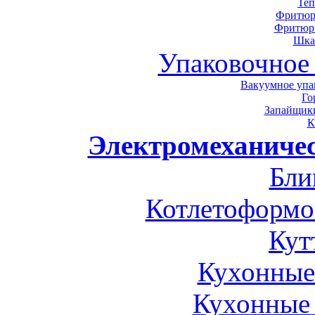
Теп
Фритюр
Фритюр
Шка
Упаковочное
Вакуумное упа
Го
Запайщики
К
Электромеханичес
Бли
Котлетоформ
Кут
Кухонные
Кухонные