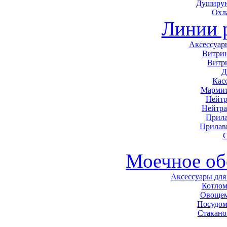
Душирую
Охл
Линии 
Аксессуар
Витри
Витр
Д
Кас
Мармит
Нейтр
Нейтра
Прила
Прилав
С
Моечное об
Аксессуары для
Котло
Овоще
Посудо
Стакан