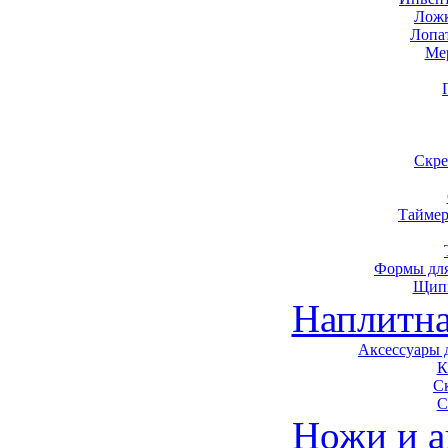
Ложк
Лопа
Ме
Скре
Таймер
Формы для
Щип
Наплитна
Аксессуары 
К
С
С
Ножи и а