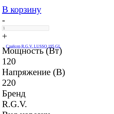
В корзину
-
+
Слайсер R.G.V. LUSSO 195 GL
Мощность (Вт)
120
Напряжение (В)
220
Бренд
R.G.V.