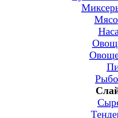
Миксер
Мясо
Нас
Овощ
Овоще
П
Рыбо
Сла
Сыр
Тенде