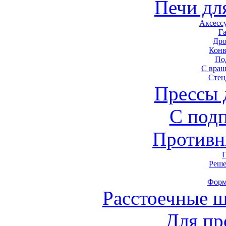
Печи дл
Аксесс
Г
Дро
Конв
По
С вра
Стен
Прессы 
С под
Противн
Реше
Форм
Расстоечные 
Для пр