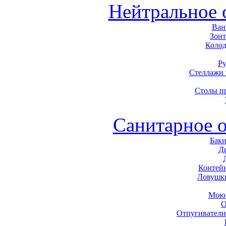
Нейтральное 
Ван
Зон
Колод
Р
Стеллажи
Столы п
Санитарное 
Баки
Д
Контей
Ловушк
Моющ
О
Отпугиватели