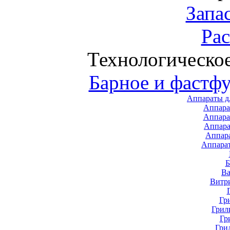
Запа
Ра
Технологическо
Барное и фастф
Аппараты д
Аппара
Аппара
Аппара
Аппар
Аппара
В
Витр
Гр
Грил
Гр
Гри