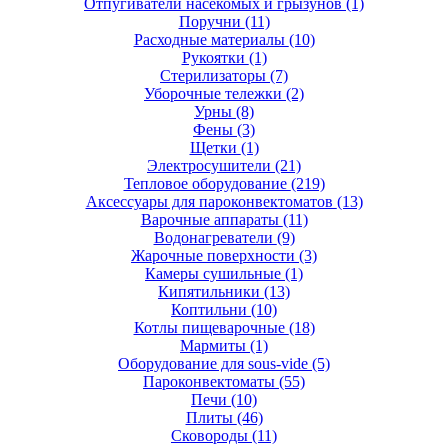
Отпугиватели насекомых и грызунов
(1)
Поручни
(11)
Расходные материалы
(10)
Рукоятки
(1)
Стерилизаторы
(7)
Уборочные тележки
(2)
Урны
(8)
Фены
(3)
Щетки
(1)
Электросушители
(21)
Тепловое оборудование
(219)
Аксессуары для пароконвектоматов
(13)
Варочные аппараты
(11)
Водонагреватели
(9)
Жарочные поверхности
(3)
Камеры сушильные
(1)
Кипятильники
(13)
Коптильни
(10)
Котлы пищеварочные
(18)
Мармиты
(1)
Оборудование для sous-vide
(5)
Пароконвектоматы
(55)
Печи
(10)
Плиты
(46)
Сковороды
(11)