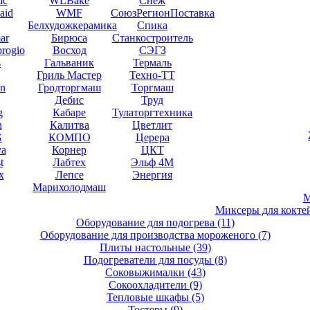
ic
WLBake
Снеж
aid
WMF
СоюзРегионПоставка
Белхудожкерамика
Спика
ar
Бирюса
Станкостроитель
brogio
Восход
СЭГЗ
s
Гальваник
Термаль
Гриль Мастер
Техно-ТТ
en
Гродторгмаш
Торгмаш
Дебис
Труд
g
Кабаре
Тулаторгтехника
n
Калитва
Цветлит
G
КОМПО
Церера
va
Корнер
ЦКТ
t
Лабтех
Эльф 4М
x
Лепсе
Энергия
Марихолодмаш
М
Миксеры для кокте
Оборудование для подогрева
(11)
Оборудование для производства мороженого
(7)
Плиты настольные
(39)
Подогреватели для посуды
(8)
Соковыжималки
(43)
Сокоохладители
(9)
Тепловые шкафы
(5)
Тостеры
(9)