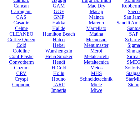
Cambro
Gaggia
Luigi Bormioli
Rollmat
Cancan
GAM
Mac Dry
Rubberm
Carpigiani
GGF
Macap
Saeco
CAS
GMP
Mainca
San Jam
Casadio
Hakka
Mareno
Sanelli Am
Celme
Hallde
Martellato
Santo
CLEANEQ
Hamilton Beach
Matina
SAP
Coffee Queen
Hatco
Mecnosud
Scharf
Cold
Hebei
Menumaster
Sigma
Coldline
Wanshengxin
Merol
Sinma
Conf Plastic
Helia Smoker
Metalcarrelli
Sirma
Convotherm
Hendi
Metaltecnica
SME
Cozum
HiCold
Metos
Sottori
CRV
Hollu
MHS
Stalgas
Cryspi
Houno
Schneidetechnik
StarMi
Cuppone
IARP
Miele
Steno
Imperia
Miwe