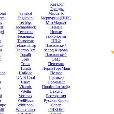
Каталог
Бренды
orni
Symbol
Масса–К
orni
Tagliavini
Меркурий (ПИК)
x
Tecfrigo
МитМаркет
ll
Technoblock
Неман
yl
Tecnoeka
Новые
Tecnoinox
технологии
t
Tecnomac
НПФ
ce
Teknostamap
Павловский
ni
ThermoTex
завод Кирова
i
Topalit
Павловский
t
Tork
ОМЗ
Trima
Пензмаш
Turatti
ПермьТоргМаш
tion
UniMac
Полюс
UNIS Cool
Премьер
s
Unox
Проммаш
.
Vitamix
Профлайнтрейд
Vitella
Пэксис
l
Vortmax
Ресторация
a
WellPizza
Русская броня
upe
Whirlpool
Север
ill
Winterhalter
СИКОМ