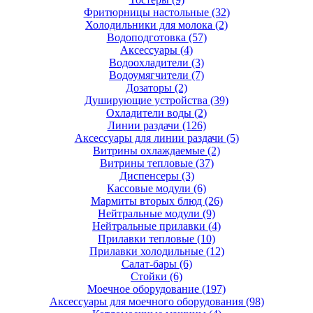
Фритюрницы настольные
(32)
Холодильники для молока
(2)
Водоподготовка
(57)
Аксессуары
(4)
Водоохладители
(3)
Водоумягчители
(7)
Дозаторы
(2)
Душирующие устройства
(39)
Охладители воды
(2)
Линии раздачи
(126)
Аксессуары для линии раздачи
(5)
Витрины охлаждаемые
(2)
Витрины тепловые
(37)
Диспенсеры
(3)
Кассовые модули
(6)
Мармиты вторых блюд
(26)
Нейтральные модули
(9)
Нейтральные прилавки
(4)
Прилавки тепловые
(10)
Прилавки холодильные
(12)
Салат-бары
(6)
Стойки
(6)
Моечное оборудование
(197)
Аксессуары для моечного оборудования
(98)