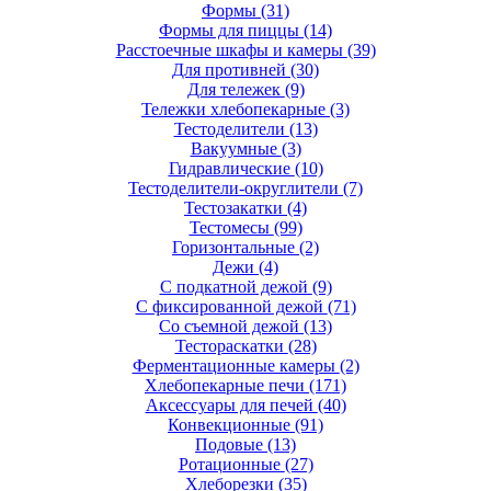
Формы
(31)
Формы для пиццы
(14)
Расстоечные шкафы и камеры
(39)
Для противней
(30)
Для тележек
(9)
Тележки хлебопекарные
(3)
Тестоделители
(13)
Вакуумные
(3)
Гидравлические
(10)
Тестоделители-округлители
(7)
Тестозакатки
(4)
Тестомесы
(99)
Горизонтальные
(2)
Дежи
(4)
С подкатной дежой
(9)
С фиксированной дежой
(71)
Со съемной дежой
(13)
Тестораскатки
(28)
Ферментационные камеры
(2)
Хлебопекарные печи
(171)
Аксессуары для печей
(40)
Конвекционные
(91)
Подовые
(13)
Ротационные
(27)
Хлеборезки
(35)