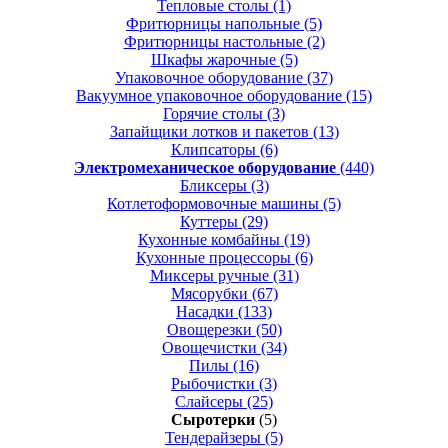
Тепловые столы
(1)
Фритюрницы напольные
(5)
Фритюрницы настольные
(2)
Шкафы жарочные
(5)
Упаковочное оборудование
(37)
Вакуумное упаковочное оборудование
(15)
Горячие столы
(3)
Запайщики лотков и пакетов
(13)
Клипсаторы
(6)
Электромеханическое оборудование
(440)
Бликсеры
(3)
Котлетоформовочные машины
(5)
Куттеры
(29)
Кухонные комбайны
(19)
Кухонные процессоры
(6)
Миксеры ручные
(31)
Мясорубки
(67)
Насадки
(133)
Овощерезки
(50)
Овощечистки
(34)
Пилы
(16)
Рыбочистки
(3)
Слайсеры
(25)
Сыротерки
(5)
Тендерайзеры
(5)