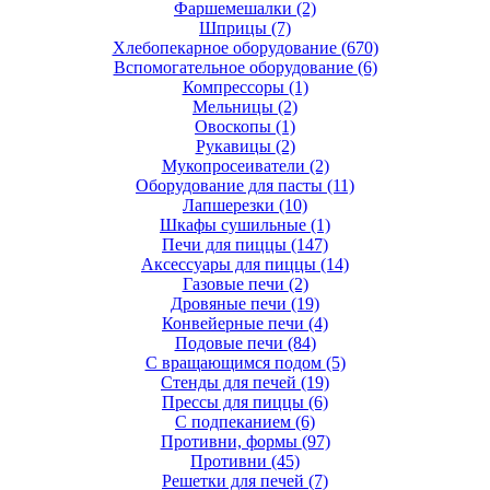
Фаршемешалки
(2)
Шприцы
(7)
Хлебопекарное оборудование
(670)
Вспомогательное оборудование
(6)
Компрессоры
(1)
Мельницы
(2)
Овоскопы
(1)
Рукавицы
(2)
Мукопросеиватели
(2)
Оборудование для пасты
(11)
Лапшерезки
(10)
Шкафы сушильные
(1)
Печи для пиццы
(147)
Аксессуары для пиццы
(14)
Газовые печи
(2)
Дровяные печи
(19)
Конвейерные печи
(4)
Подовые печи
(84)
С вращающимся подом
(5)
Стенды для печей
(19)
Прессы для пиццы
(6)
С подпеканием
(6)
Противни, формы
(97)
Противни
(45)
Решетки для печей
(7)