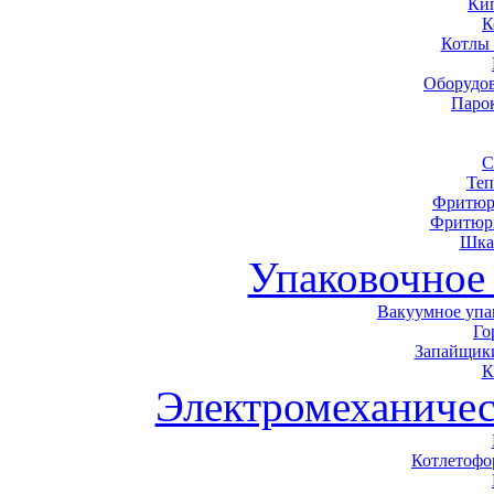
Ки
К
Котлы
Оборудов
Паро
С
Теп
Фритюр
Фритюр
Шка
Упаковочное
Вакуумное упа
Го
Запайщики
К
Электромеханичес
Котлетоф