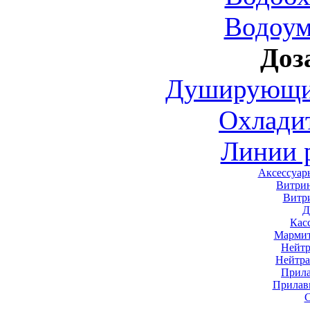
Водоум
Доз
Душирующие
Охлади
Линии 
Аксессуар
Витри
Витр
Д
Кас
Мармит
Нейтр
Нейтра
Прила
Прилав
С