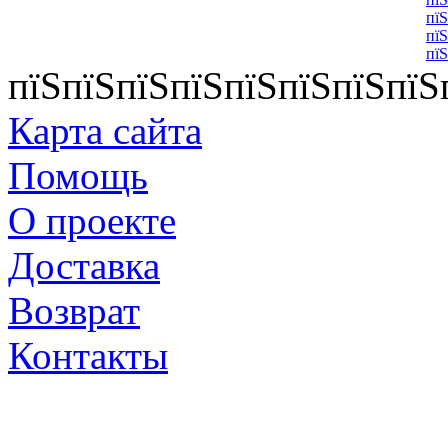
пїЅ
пїЅ
пїЅ
пїЅпїЅпїЅпїЅпїЅпїЅпїЅпїЅ
Карта сайта
Помощь
О проекте
Доставка
Возврат
Контакты