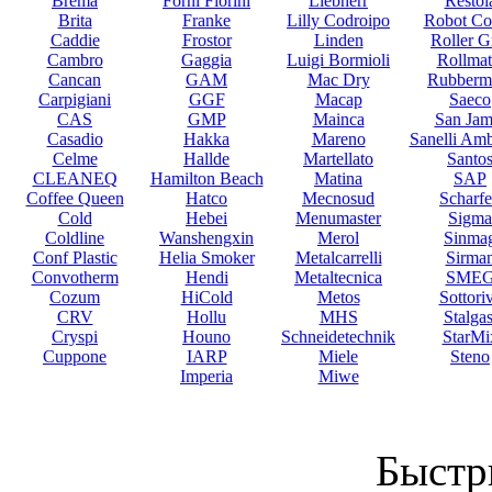
Brema
Forni Fiorini
Liebherr
Restol
Brita
Franke
Lilly Codroipo
Robot Co
Caddie
Frostor
Linden
Roller Gr
Cambro
Gaggia
Luigi Bormioli
Rollmat
Cancan
GAM
Mac Dry
Rubberm
Carpigiani
GGF
Macap
Saeco
CAS
GMP
Mainca
San Jam
Casadio
Hakka
Mareno
Sanelli Am
Celme
Hallde
Martellato
Santo
CLEANEQ
Hamilton Beach
Matina
SAP
Coffee Queen
Hatco
Mecnosud
Scharf
Cold
Hebei
Menumaster
Sigma
Coldline
Wanshengxin
Merol
Sinma
Conf Plastic
Helia Smoker
Metalcarrelli
Sirma
Convotherm
Hendi
Metaltecnica
SME
Cozum
HiCold
Metos
Sottori
CRV
Hollu
MHS
Stalgas
Cryspi
Houno
Schneidetechnik
StarMi
Cuppone
IARP
Miele
Steno
Imperia
Miwe
Быстр