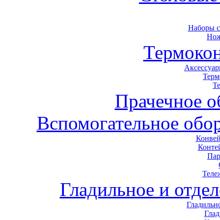
Наборы 
Нож
Термоко
Аксессуар
Терм
Т
Прачечное о
Вспомогательное обор
Конвей
Конте
Пар
Теле
Гладильное и отде
Гладильн
Гла