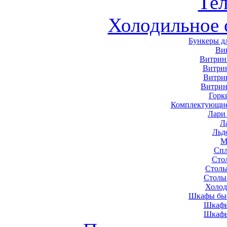
Те
Холодильное 
Бункеры д
Ви
Витрин
Витри
Витри
Витрин
Горк
Комплектующие
Лари
Л
Льд
М
Спл
Сто
Столы
Столы
Холод
Шкафы быс
Шкафы
Шкафы