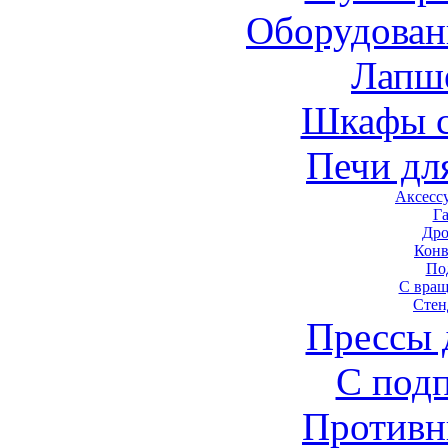
Оборудован
Лапш
Шкафы 
Печи дл
Аксесс
Г
Дро
Конв
По
С вра
Стен
Прессы 
С под
Противн