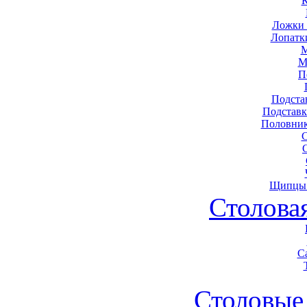
Ложки 
Лопатк
М
М
П
Подста
Подставк
Половник
Щипцы 
Столова
С
Столовые