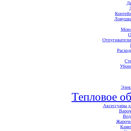
Д
Контей
Ловушк
Моющ
О
Отпугиватели
Расхо
Ст
Убор
Элек
Тепловое о
Аксессуары д
Варо
Вод
Жарочн
Каме