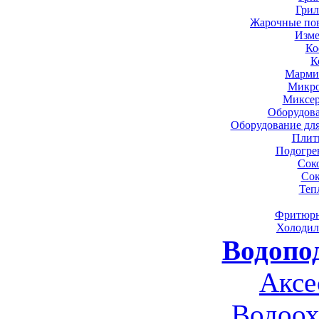
Грил
Жарочные по
Изме
Ко
К
Марми
Микро
Миксер
Оборудова
Оборудование дл
Плит
Подогре
Сок
Сок
Теп
Фритюрн
Холодил
Водопо
Аксе
Водоох