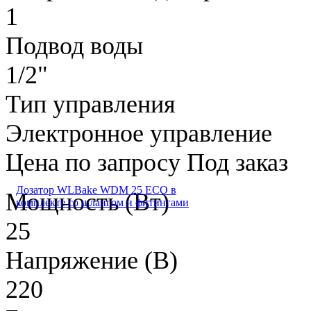
1
Подвод воды
1/2"
Тип управления
Электронное управление
Цена по запросу
Под заказ
Дозатор WLBake WDM 25 ECO в
Мощность (Вт)
комплекте со шлангом и фитингами
25
Напряжение (В)
220