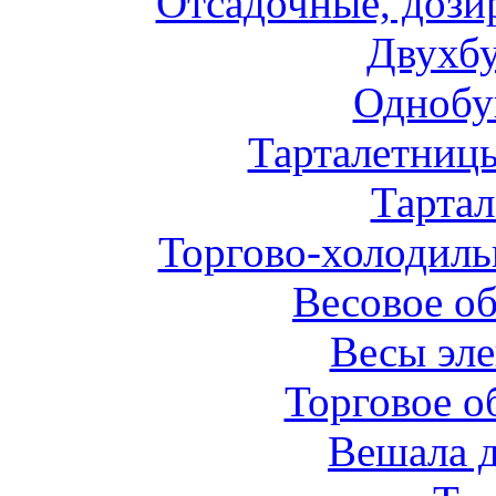
Отсадочные, дози
Двухб
Однобу
Тарталетниц
Тарта
Торгово-холодиль
Весовое о
Весы эл
Торговое о
Вешала 