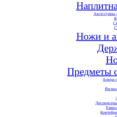
Наплитна
Аксессуары 
К
С
С
Ножи и а
Дер
Н
Предметы 
Блюда 
Вилки
Диспенсеры
Емкос
Контейн