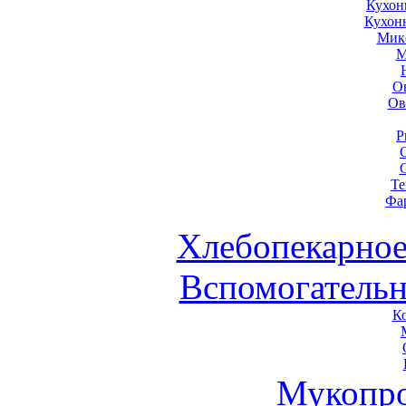
Кухон
Кухон
Мик
М
О
Ов
Р
Те
Фа
Хлебопекарное
Вспомогательн
К
Мукопро