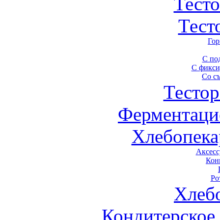
Тест
Тест
Гор
С по
С фикси
Со с
Тестор
Ферментаци
Хлебопека
Аксесс
Кон
Ро
Хлеб
Кондитерское