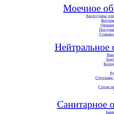
Моечное об
Аксессуары для
Котло
Овоще
Посудо
Стакан
Нейтральное 
Ван
Зон
Колод
Р
Стеллажи
Столы п
Санитарное 
Баки