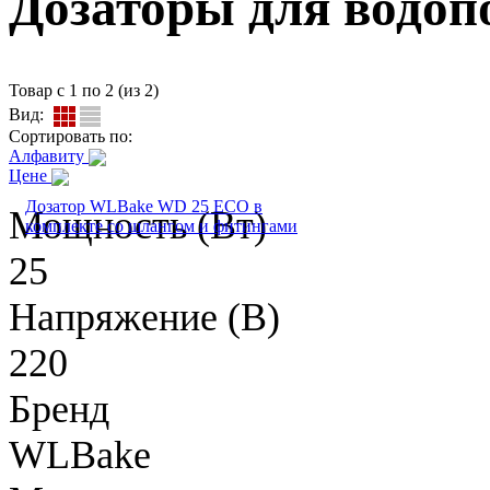
Дозаторы для водоп
Товар с 1 по 2 (из 2)
Вид:
Сортировать по:
Алфавиту
Цене
Дозатор WLBake WD 25 ECO в
Мощность (Вт)
комплекте со шлангом и фитингами
25
Напряжение (В)
220
Бренд
WLBake