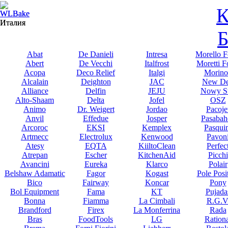
К
WLBake
WLBake
Италия
Италия
Б
Abat
De Danieli
Intresa
Morello F
Abert
De Vecchi
Italfrost
Moretti F
Acopa
Deco Relief
Italgi
Morino
Alcalain
Deighton
JAC
New De
Alliance
Delfin
JEJU
Nowy St
Alto-Shaam
Delta
Jofel
OSZ
Animo
Dr. Weigert
Jordao
Pacoje
Anvil
Effedue
Josper
Pasabah
Arcoroc
EKSI
Kemplex
Pasqui
Artmecc
Electrolux
Kenwood
Pavon
Atesy
EQTA
KiiltoClean
Perfec
Atrepan
Escher
KitchenAid
Picchi
Avancini
Eureka
Klarco
Polair
Belshaw Adamatic
Fagor
Kogast
Pole Posi
Bico
Fairway
Koncar
Pony
Bol Equipment
Fama
KT
Pujada
Bonna
Fiamma
La Cimbali
R.G.V
Brandford
Firex
La Monferrina
Rada
Bras
FoodTools
LG
Rationa