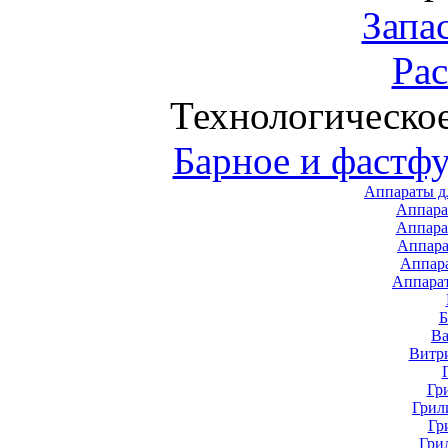
Запа
Ра
Технологическо
Барное и фастф
Аппараты д
Аппара
Аппара
Аппара
Аппар
Аппара
В
Витр
Гр
Грил
Гр
Гри