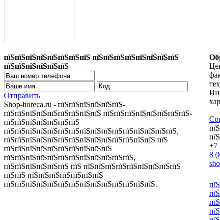
пїЅпїЅпїЅпїЅпїЅпїЅпїЅпїЅ пїЅпїЅпїЅпїЅпїЅпїЅпїЅпїЅ
Об
пїЅпїЅпїЅпїЅпїЅпїЅ
Цен
фа
те
Ин
Отправить
хар
Shop-horeca.ru - пїЅпїЅпїЅпїЅпїЅпїЅ-
пїЅпїЅпїЅпїЅпїЅпїЅпїЅпїЅпїЅ пїЅпїЅпїЅпїЅпїЅпїЅпїЅпїЅ-
Со
пїЅпїЅпїЅпїЅпїЅпїЅпїЅ
пїЅ
пїЅпїЅпїЅпїЅпїЅпїЅпїЅпїЅпїЅпїЅпїЅпїЅпїЅпїЅпїЅпїЅ,
пїЅ
пїЅпїЅпїЅпїЅпїЅпїЅпїЅпїЅпїЅпїЅпїЅпїЅпїЅпїЅ пїЅ
+7 
пїЅпїЅпїЅпїЅпїЅпїЅпїЅпїЅпїЅпїЅ
8 (
пїЅпїЅпїЅпїЅпїЅпїЅпїЅпїЅпїЅпїЅпїЅпїЅ,
sh
пїЅпїЅпїЅпїЅпїЅпїЅ пїЅ пїЅпїЅпїЅпїЅпїЅпїЅпїЅпїЅпїЅ
пїЅпїЅ пїЅпїЅпїЅпїЅпїЅпїЅпїЅ
пїЅпїЅпїЅпїЅпїЅпїЅпїЅпїЅпїЅпїЅпїЅпїЅпїЅпїЅ.
пїЅ
пїЅ
пїЅ
пїЅ
пїЅ