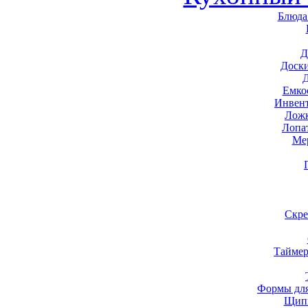
Блюда
Д
Доск
Емко
Инвен
Ложк
Лопа
Ме
Скре
Таймер
Формы для
Щип