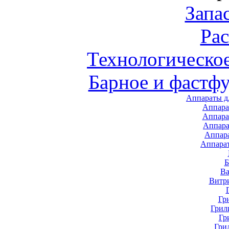
Запа
Ра
Технологическо
Барное и фастф
Аппараты д
Аппара
Аппара
Аппара
Аппар
Аппара
В
Витр
Гр
Грил
Гр
Гри