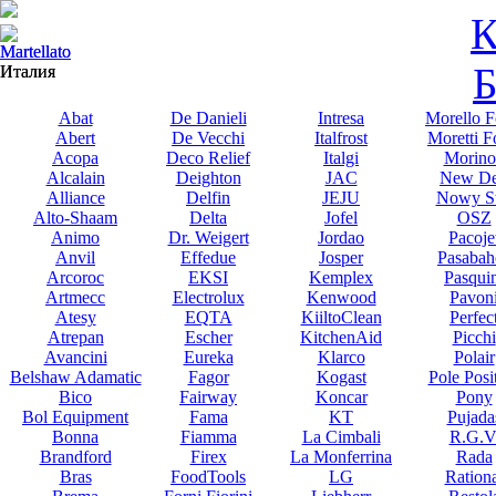
К
Martellato
Martellato
Б
Италия
Италия
Abat
De Danieli
Intresa
Morello F
Abert
De Vecchi
Italfrost
Moretti F
Acopa
Deco Relief
Italgi
Morino
Alcalain
Deighton
JAC
New De
Alliance
Delfin
JEJU
Nowy St
Alto-Shaam
Delta
Jofel
OSZ
Animo
Dr. Weigert
Jordao
Pacoje
Anvil
Effedue
Josper
Pasabah
Arcoroc
EKSI
Kemplex
Pasqui
Artmecc
Electrolux
Kenwood
Pavon
Atesy
EQTA
KiiltoClean
Perfec
Atrepan
Escher
KitchenAid
Picchi
Avancini
Eureka
Klarco
Polair
Belshaw Adamatic
Fagor
Kogast
Pole Posi
Bico
Fairway
Koncar
Pony
Bol Equipment
Fama
KT
Pujada
Bonna
Fiamma
La Cimbali
R.G.V
Brandford
Firex
La Monferrina
Rada
Bras
FoodTools
LG
Rationa