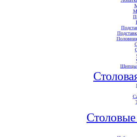
Лопатк
М
М
П
Подста
Подставк
Половник
Щипцы 
Столова
С
Столовые