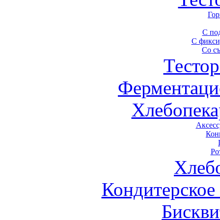
Гор
С по
С фикси
Со с
Тестор
Ферментаци
Хлебопека
Аксесс
Кон
Ро
Хлеб
Кондитерское
Бискви