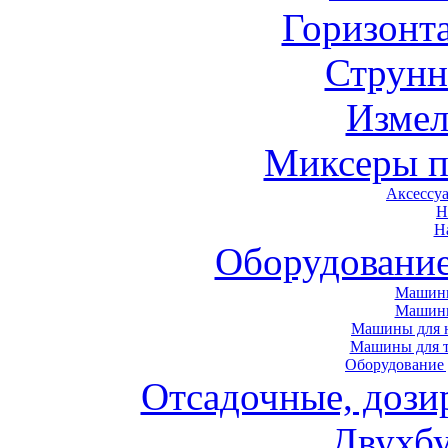
Горизонт
Струнн
Измел
Миксеры п
Аксессу
Н
Н
Оборудовани
Машины
Машин
Машины для н
Машины для т
Оборудование 
Отсадочные, дози
Двухб