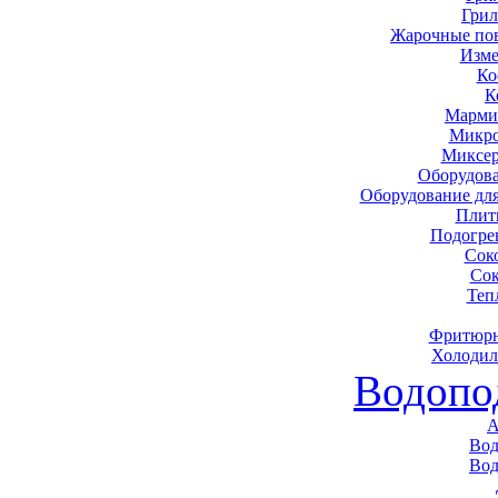
Грил
Жарочные по
Изме
Ко
К
Марми
Микро
Миксер
Оборудова
Оборудование дл
Плит
Подогре
Сок
Сок
Теп
Фритюрн
Холодил
Водопо
А
Вод
Вод