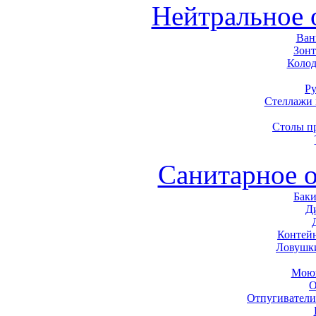
Нейтральное 
Ван
Зон
Колод
Р
Стеллажи
Столы п
Санитарное 
Баки
Д
Контей
Ловушк
Моющ
О
Отпугиватели