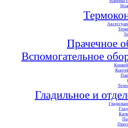
Наборы 
Нож
Термоко
Аксессуар
Терм
Т
Прачечное о
Вспомогательное обор
Конвей
Конте
Пар
Теле
Гладильное и отде
Гладильн
Гла
Кат
Па
Прес