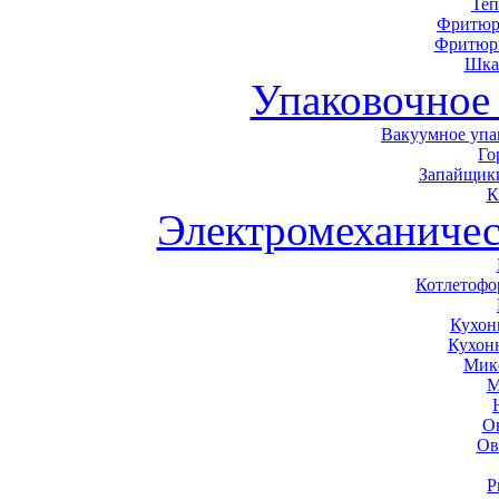
Теп
Фритюр
Фритюр
Шка
Упаковочное
Вакуумное упа
Го
Запайщики
К
Электромеханичес
Котлетоф
Кухон
Кухон
Мик
М
О
Ов
Р