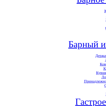
Барный и
Держа
Ков
К
Кувши
Ло
Принадлежно
Гастро