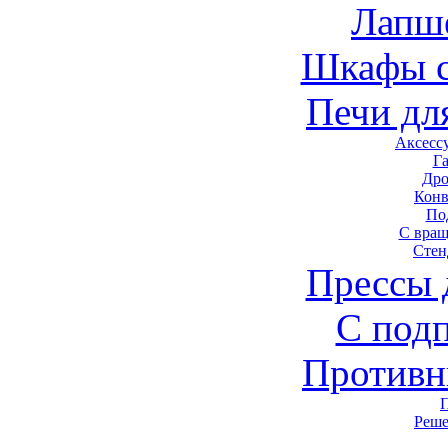
Лапш
Шкафы 
Печи дл
Аксесс
Г
Дро
Конв
По
С вра
Стен
Прессы 
С под
Противн
Реше