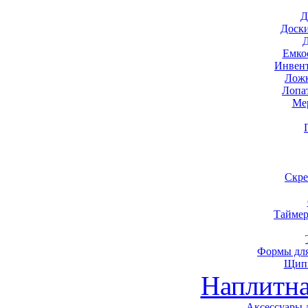
Д
Доск
Емко
Инвен
Ложк
Лопа
Ме
Скре
Таймер
Формы для
Щип
Наплитна
Аксессуары 