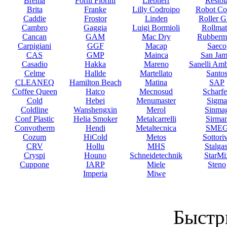
Brema
Forni Fiorini
Liebherr
Restol
Brita
Franke
Lilly Codroipo
Robot Co
Caddie
Frostor
Linden
Roller Gr
Cambro
Gaggia
Luigi Bormioli
Rollmat
Cancan
GAM
Mac Dry
Rubberm
Carpigiani
GGF
Macap
Saeco
CAS
GMP
Mainca
San Jam
Casadio
Hakka
Mareno
Sanelli Am
Celme
Hallde
Martellato
Santo
CLEANEQ
Hamilton Beach
Matina
SAP
Coffee Queen
Hatco
Mecnosud
Scharf
Cold
Hebei
Menumaster
Sigma
Coldline
Wanshengxin
Merol
Sinma
Conf Plastic
Helia Smoker
Metalcarrelli
Sirma
Convotherm
Hendi
Metaltecnica
SME
Cozum
HiCold
Metos
Sottori
CRV
Hollu
MHS
Stalgas
Cryspi
Houno
Schneidetechnik
StarMi
Cuppone
IARP
Miele
Steno
Imperia
Miwe
Быстр