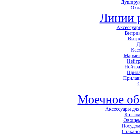
Душирую
Охл
Линии 
Аксессуар
Витри
Витр
Д
Кас
Мармит
Нейтр
Нейтра
Прила
Прилав
С
Моечное об
Аксессуары для
Котло
Овоще
Посудо
Стакан