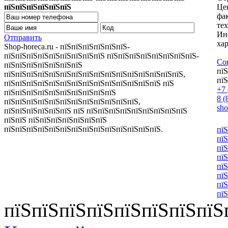
пїЅпїЅпїЅпїЅпїЅпїЅ
Цен
фа
те
Ин
Отправить
хар
Shop-horeca.ru - пїЅпїЅпїЅпїЅпїЅпїЅ-
пїЅпїЅпїЅпїЅпїЅпїЅпїЅпїЅпїЅ пїЅпїЅпїЅпїЅпїЅпїЅпїЅпїЅ-
Со
пїЅпїЅпїЅпїЅпїЅпїЅпїЅ
пїЅ
пїЅпїЅпїЅпїЅпїЅпїЅпїЅпїЅпїЅпїЅпїЅпїЅпїЅпїЅпїЅпїЅ,
пїЅ
пїЅпїЅпїЅпїЅпїЅпїЅпїЅпїЅпїЅпїЅпїЅпїЅпїЅпїЅ пїЅ
+7 
пїЅпїЅпїЅпїЅпїЅпїЅпїЅпїЅпїЅпїЅ
8 (
пїЅпїЅпїЅпїЅпїЅпїЅпїЅпїЅпїЅпїЅпїЅпїЅ,
sh
пїЅпїЅпїЅпїЅпїЅпїЅ пїЅ пїЅпїЅпїЅпїЅпїЅпїЅпїЅпїЅпїЅ
пїЅпїЅ пїЅпїЅпїЅпїЅпїЅпїЅпїЅ
пїЅпїЅпїЅпїЅпїЅпїЅпїЅпїЅпїЅпїЅпїЅпїЅпїЅпїЅ.
пїЅ
пїЅ
пїЅ
пїЅ
пїЅ
пїЅ
пїЅ
пїЅ
пїЅпїЅпїЅпїЅпїЅпїЅпїЅпїЅ