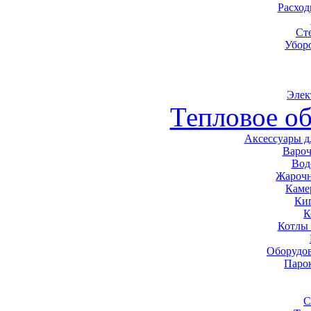
Расхо
Ст
Убор
Элек
Тепловое о
Аксессуары д
Варо
Вод
Жарочн
Каме
Ки
К
Котлы
Оборудов
Паро
С