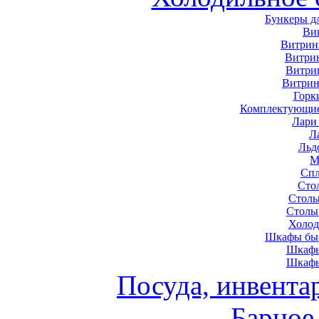
Бункеры д
Ви
Витрин
Витри
Витри
Витрин
Горк
Комплектующие
Лари
Л
Льд
М
Спл
Сто
Столы
Столы
Холод
Шкафы быс
Шкафы
Шкафы
Посуда, инвента
Барное