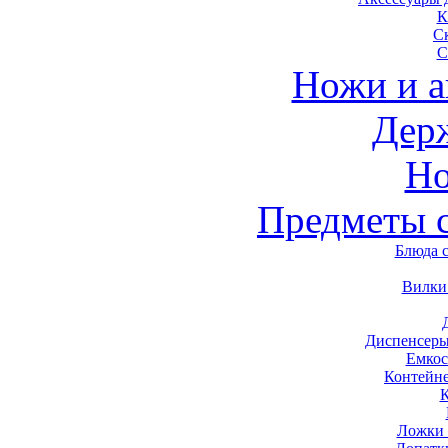
К
С
С
Ножи и а
Дер
Н
Предметы 
Блюда 
Вилки
Диспенсеры
Емкос
Контейн
Ложки 