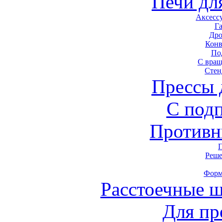
Печи дл
Аксесс
Г
Дро
Конв
По
С вра
Стен
Прессы 
С под
Противн
Реше
Форм
Расстоечные 
Для пр