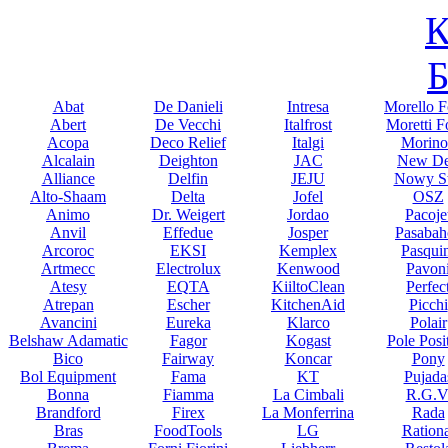
К
Б
Abat
De Danieli
Intresa
Morello F
Abert
De Vecchi
Italfrost
Moretti F
Acopa
Deco Relief
Italgi
Morino
Alcalain
Deighton
JAC
New De
Alliance
Delfin
JEJU
Nowy St
Alto-Shaam
Delta
Jofel
OSZ
Animo
Dr. Weigert
Jordao
Pacoje
Anvil
Effedue
Josper
Pasabah
Arcoroc
EKSI
Kemplex
Pasqui
Artmecc
Electrolux
Kenwood
Pavon
Atesy
EQTA
KiiltoClean
Perfec
Atrepan
Escher
KitchenAid
Picchi
Avancini
Eureka
Klarco
Polair
Belshaw Adamatic
Fagor
Kogast
Pole Posi
Bico
Fairway
Koncar
Pony
Bol Equipment
Fama
KT
Pujada
Bonna
Fiamma
La Cimbali
R.G.V
Brandford
Firex
La Monferrina
Rada
Bras
FoodTools
LG
Rationa