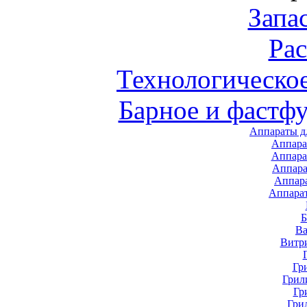
Запа
Ра
Технологическо
Барное и фастф
Аппараты д
Аппара
Аппара
Аппара
Аппар
Аппара
В
Витр
Гр
Грил
Гр
Гри