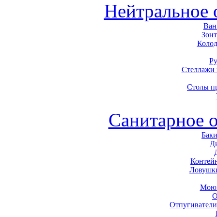
Нейтральное 
Ван
Зон
Колод
Р
Стеллажи
Столы п
Санитарное 
Баки
Д
Контей
Ловушк
Моющ
О
Отпугиватели