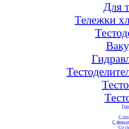
Для 
Тележки х
Тестод
Вак
Гидрав
Тестоделите
Тест
Тест
Гор
С по
С фикси
Со с