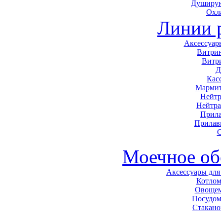
Душирую
Охл
Линии 
Аксессуар
Витри
Витр
Д
Кас
Мармит
Нейтр
Нейтра
Прила
Прилав
С
Моечное об
Аксессуары для
Котло
Овоще
Посудо
Стакан