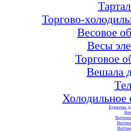
Тарта
Торгово-холодиль
Весовое о
Весы эл
Торговое о
Вешала 
Те
Холодильное 
Бункеры д
Ви
Витрин
Витри
Витри