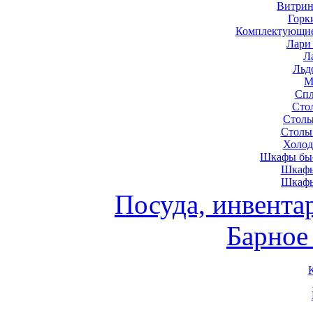
Витрин
Горк
Комплектующие
Лари
Л
Льд
М
Спл
Сто
Столы
Столы
Холод
Шкафы быс
Шкафы
Шкафы
Посуда, инвента
Барное