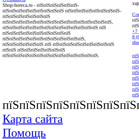
хар
Shop-horeca.ru - пїЅпїЅпїЅпїЅпїЅпїЅ-
пїЅпїЅпїЅпїЅпїЅпїЅпїЅпїЅпїЅ пїЅпїЅпїЅпїЅпїЅпїЅпїЅпїЅ-
Со
пїЅпїЅпїЅпїЅпїЅпїЅпїЅ
пїЅ
пїЅпїЅпїЅпїЅпїЅпїЅпїЅпїЅпїЅпїЅпїЅпїЅпїЅпїЅпїЅпїЅ,
пїЅ
пїЅпїЅпїЅпїЅпїЅпїЅпїЅпїЅпїЅпїЅпїЅпїЅпїЅпїЅ пїЅ
+7 
пїЅпїЅпїЅпїЅпїЅпїЅпїЅпїЅпїЅпїЅ
8 (
пїЅпїЅпїЅпїЅпїЅпїЅпїЅпїЅпїЅпїЅпїЅпїЅ,
sh
пїЅпїЅпїЅпїЅпїЅпїЅ пїЅ пїЅпїЅпїЅпїЅпїЅпїЅпїЅпїЅпїЅ
пїЅпїЅ пїЅпїЅпїЅпїЅпїЅпїЅпїЅ
пїЅпїЅпїЅпїЅпїЅпїЅпїЅпїЅпїЅпїЅпїЅпїЅпїЅпїЅ.
пїЅ
пїЅ
пїЅ
пїЅ
пїЅ
пїЅ
пїЅ
пїЅ
пїЅпїЅпїЅпїЅпїЅпїЅпїЅпїЅ
Карта сайта
Помощь