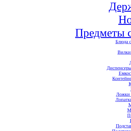
Дер
Н
Предметы 
Блюда 
Вилки
Диспенсеры
Емкос
Контейн
Ложки 
Лопатк
М
М
П
Подста