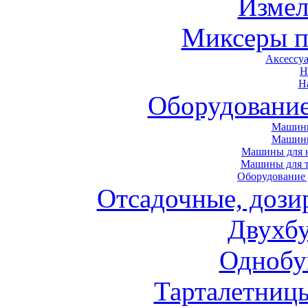
Измел
Миксеры п
Аксессу
Н
Н
Оборудовани
Машины
Машин
Машины для н
Машины для т
Оборудование 
Отсадочные, дози
Двухб
Однобу
Тарталетниц