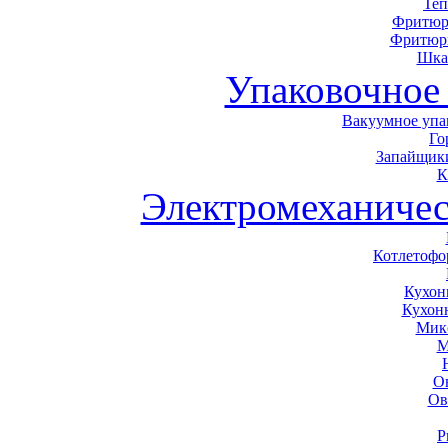
Теп
Фритюр
Фритюр
Шка
Упаковочное
Вакуумное упа
Го
Запайщики
К
Электромеханичес
Котлетоф
Кухон
Кухон
Мик
М
О
Ов
Р