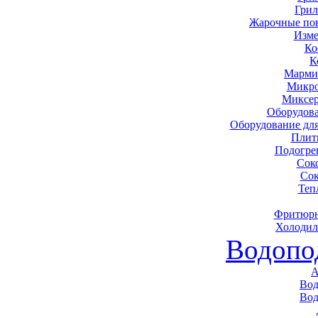
Грил
Жарочные по
Изме
Ко
К
Марми
Микро
Миксер
Оборудова
Оборудование дл
Плит
Подогре
Сок
Сок
Теп
Фритюрн
Холодил
Водопо
А
Вод
Вод