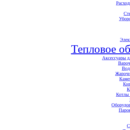
Расхо
Ст
Убор
Элек
Тепловое о
Аксессуары д
Варо
Вод
Жарочн
Каме
Ки
К
Котлы
Оборудов
Паро
С