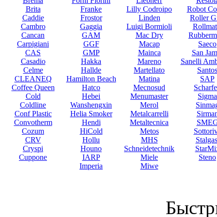
Brema
Forni Fiorini
Liebherr
Restol
Brita
Franke
Lilly Codroipo
Robot Co
Caddie
Frostor
Linden
Roller Gr
Cambro
Gaggia
Luigi Bormioli
Rollmat
Cancan
GAM
Mac Dry
Rubberm
Carpigiani
GGF
Macap
Saeco
CAS
GMP
Mainca
San Jam
Casadio
Hakka
Mareno
Sanelli Am
Celme
Hallde
Martellato
Santo
CLEANEQ
Hamilton Beach
Matina
SAP
Coffee Queen
Hatco
Mecnosud
Scharf
Cold
Hebei
Menumaster
Sigma
Coldline
Wanshengxin
Merol
Sinma
Conf Plastic
Helia Smoker
Metalcarrelli
Sirma
Convotherm
Hendi
Metaltecnica
SME
Cozum
HiCold
Metos
Sottori
CRV
Hollu
MHS
Stalgas
Cryspi
Houno
Schneidetechnik
StarMi
Cuppone
IARP
Miele
Steno
Imperia
Miwe
Быстр