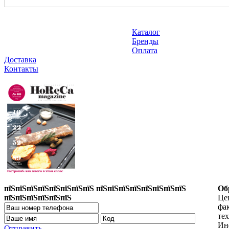
Каталог
Бренды
Оплата
Доставка
Контакты
пїЅпїЅпїЅпїЅпїЅпїЅпїЅпїЅ пїЅпїЅпїЅпїЅпїЅпїЅпїЅпїЅ
Об
пїЅпїЅпїЅпїЅпїЅпїЅ
Цен
фа
те
Ин
Отправить