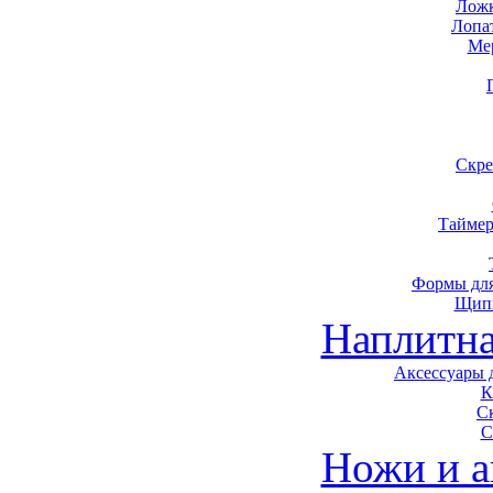
Ложк
Лопа
Ме
Скре
Таймер
Формы для
Щип
Наплитна
Аксессуары 
К
С
С
Ножи и а