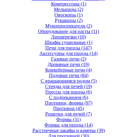
Компрессоры
(1)
Мельницы
(2)
Овоскопы
(1)
Рукавицы
(2)
Мукопросеиватели
(2)
Оборудование для пасты
(11)
Лапшерезки
(10)
Шкафы сушильные
(1)
Печи для пиццы
(147)
Аксессуары для пиццы
(14)
Газовые печи
(2)
Дровяные печи
(19)
Конвейерные печи
(4)
Подовые печи
(84)
С вращающимся подом
(5)
Стенды для печей
(19)
Прессы для пиццы
(6)
С подпеканием
(6)
Противни, формы
(97)
Противни
(45)
Решетки для печей
(7)
Формы
(31)
Формы для пиццы
(14)
Расстоечные шкафы и камеры
(39)
Для противней
(30)