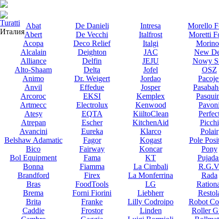
Turatti
Abat
De Danieli
Intresa
Morello F
Италия
Abert
De Vecchi
Italfrost
Moretti F
Acopa
Deco Relief
Italgi
Morino
Alcalain
Deighton
JAC
New De
Alliance
Delfin
JEJU
Nowy St
Alto-Shaam
Delta
Jofel
OSZ
Animo
Dr. Weigert
Jordao
Pacoje
Anvil
Effedue
Josper
Pasabah
Arcoroc
EKSI
Kemplex
Pasqui
Artmecc
Electrolux
Kenwood
Pavon
Atesy
EQTA
KiiltoClean
Perfec
Atrepan
Escher
KitchenAid
Picchi
Avancini
Eureka
Klarco
Polair
Belshaw Adamatic
Fagor
Kogast
Pole Posi
Bico
Fairway
Koncar
Pony
Bol Equipment
Fama
KT
Pujada
Bonna
Fiamma
La Cimbali
R.G.V
Brandford
Firex
La Monferrina
Rada
Bras
FoodTools
LG
Rationa
Brema
Forni Fiorini
Liebherr
Restol
Brita
Franke
Lilly Codroipo
Robot Co
Caddie
Frostor
Linden
Roller Gr