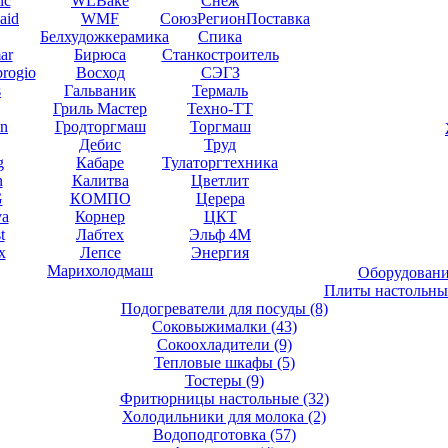
ic
WLBake
Снеж
aid
WMF
СоюзРегионПоставка
Белхудожкерамика
Спика
ar
Бирюса
Станкостроитель
brogio
Восход
СЭГЗ
s
Гальваник
Термаль
Гриль Мастер
Техно-ТТ
en
Гродторгмаш
Торгмаш
Дебис
Труд
g
Кабаре
Тулаторгтехника
n
Калитва
Цветлит
G
КОМПО
Церера
va
Корнер
ЦКТ
t
Лабтех
Эльф 4М
x
Лепсе
Энергия
Марихолодмаш
Оборудовани
Плиты настольн
Подогреватели для посуды
(8)
Соковыжималки
(43)
Сокоохладители
(9)
Тепловые шкафы
(5)
Тостеры
(9)
Фритюрницы настольные
(32)
Холодильники для молока
(2)
Водоподготовка
(57)