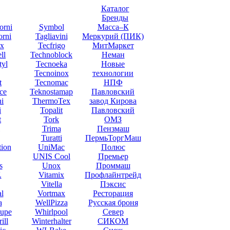
Каталог
Бренды
orni
Symbol
Масса–К
orni
Tagliavini
Меркурий (ПИК)
x
Tecfrigo
МитМаркет
ll
Technoblock
Неман
yl
Tecnoeka
Новые
Tecnoinox
технологии
t
Tecnomac
НПФ
ce
Teknostamap
Павловский
ni
ThermoTex
завод Кирова
i
Topalit
Павловский
t
Tork
ОМЗ
Trima
Пензмаш
Turatti
ПермьТоргМаш
tion
UniMac
Полюс
UNIS Cool
Премьер
s
Unox
Проммаш
.
Vitamix
Профлайнтрейд
Vitella
Пэксис
l
Vortmax
Ресторация
a
WellPizza
Русская броня
upe
Whirlpool
Север
ill
Winterhalter
СИКОМ