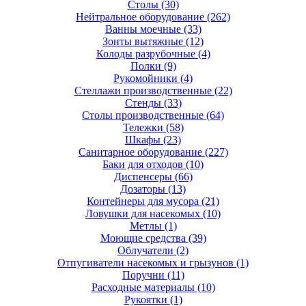
Столы
(30)
Нейтральное оборудование
(262)
Ванны моечные
(33)
Зонты вытяжные
(12)
Колоды разрубочные
(4)
Полки
(9)
Рукомойники
(4)
Стеллажи производственные
(22)
Стенды
(33)
Столы производственные
(64)
Тележки
(58)
Шкафы
(23)
Санитарное оборудование
(227)
Баки для отходов
(10)
Диспенсеры
(66)
Дозаторы
(13)
Контейнеры для мусора
(21)
Ловушки для насекомых
(10)
Метлы
(1)
Моющие средства
(39)
Облучатели
(2)
Отпугиватели насекомых и грызунов
(1)
Поручни
(11)
Расходные материалы
(10)
Рукоятки
(1)