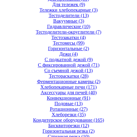
Для тележек
(9)
Тележки хлебопекарные
(3)
Тестоделители
(13)
Вакуумные
(3)
Гидравлические
(10)
Тестоделители-округлители
(7)
Тестозакатки
(4)
Тестомесы
(99)
Горизонтальные
(2)
Дежи
(4)
С подкатной дежой
(9)
С фиксированной дежой
(71)
Со съемной дежой
(13)
Тестораскатки
(28)
Ферментационные камеры
(2)
Хлебопекарные печи
(171)
Аксессуары для печей
(40)
Конвекционные
(91)
Подовые
(13)
Ротационные
(27)
Хлеборезки
(35)
Кондитерское оборудование
(165)
Бисквиторезки
(12)
Горизонтальная резка
(2)
Струнная резка
(10)