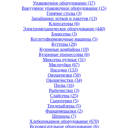
Упаковочное оборудование
(37)
Вакуумное упаковочное оборудование
(15)
Горячие столы
(3)
Запайщики лотков и пакетов
(13)
Клипсаторы
(6)
Электромеханическое оборудование
(440)
Бликсеры
(3)
Котлетоформовочные машины
(5)
Куттеры
(29)
Кухонные комбайны
(19)
Кухонные процессоры
(6)
Миксеры ручные
(31)
Мясорубки
(67)
Насадки
(133)
Овощерезки
(50)
Овощечистки
(34)
Пилы
(16)
Рыбочистки
(3)
Слайсеры
(25)
Сыротерки
(5)
Тендерайзеры
(5)
Фаршемешалки
(2)
Шприцы
(7)
Хлебопекарное оборудование
(670)
Вспомогательное оборудование
(6)