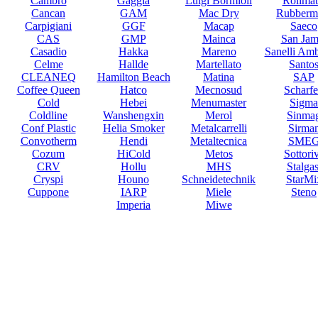
Cambro
Gaggia
Luigi Bormioli
Rollmat
Cancan
GAM
Mac Dry
Rubberm
Carpigiani
GGF
Macap
Saeco
CAS
GMP
Mainca
San Jam
Casadio
Hakka
Mareno
Sanelli Am
Celme
Hallde
Martellato
Santo
CLEANEQ
Hamilton Beach
Matina
SAP
Coffee Queen
Hatco
Mecnosud
Scharf
Cold
Hebei
Menumaster
Sigma
Coldline
Wanshengxin
Merol
Sinma
Conf Plastic
Helia Smoker
Metalcarrelli
Sirma
Convotherm
Hendi
Metaltecnica
SME
Cozum
HiCold
Metos
Sottori
CRV
Hollu
MHS
Stalgas
Cryspi
Houno
Schneidetechnik
StarMi
Cuppone
IARP
Miele
Steno
Imperia
Miwe