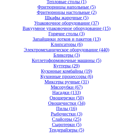
Тепловые столы
(1)
Фритюрницы напольные
(5)
Фритюрницы настольные
(2)
Шкафы жарочные
(5)
Упаковочное оборудование
(37)
Вакуумное упаковочное оборудование
(15)
Горячие столы
(3)
Запайщики лотков и пакетов
(13)
Клипсаторы
(6)
Электромеханическое оборудование
(440)
Бликсеры
(3)
Котлетоформовочные машины
(5)
Куттеры
(29)
Кухонные комбайны
(19)
Кухонные процессоры
(6)
Миксеры ручные
(31)
Мясорубки
(67)
Насадки
(133)
Овощерезки
(50)
Овощечистки
(34)
Пилы
(16)
Рыбочистки
(3)
Слайсеры
(25)
Сыротерки
(5)
Тендерайзеры
(5)