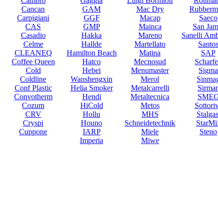
Cambro
Gaggia
Luigi Bormioli
Rollmat
Cancan
GAM
Mac Dry
Rubberm
Carpigiani
GGF
Macap
Saeco
CAS
GMP
Mainca
San Jam
Casadio
Hakka
Mareno
Sanelli Am
Celme
Hallde
Martellato
Santo
CLEANEQ
Hamilton Beach
Matina
SAP
Coffee Queen
Hatco
Mecnosud
Scharf
Cold
Hebei
Menumaster
Sigma
Coldline
Wanshengxin
Merol
Sinma
Conf Plastic
Helia Smoker
Metalcarrelli
Sirma
Convotherm
Hendi
Metaltecnica
SME
Cozum
HiCold
Metos
Sottori
CRV
Hollu
MHS
Stalgas
Cryspi
Houno
Schneidetechnik
StarMi
Cuppone
IARP
Miele
Steno
Imperia
Miwe