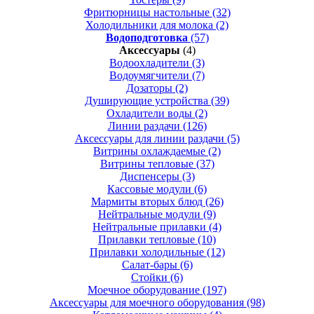
Фритюрницы настольные
(32)
Холодильники для молока
(2)
Водоподготовка
(57)
Аксессуары
(4)
Водоохладители
(3)
Водоумягчители
(7)
Дозаторы
(2)
Душирующие устройства
(39)
Охладители воды
(2)
Линии раздачи
(126)
Аксессуары для линии раздачи
(5)
Витрины охлаждаемые
(2)
Витрины тепловые
(37)
Диспенсеры
(3)
Кассовые модули
(6)
Мармиты вторых блюд
(26)
Нейтральные модули
(9)
Нейтральные прилавки
(4)
Прилавки тепловые
(10)
Прилавки холодильные
(12)
Салат-бары
(6)
Стойки
(6)
Моечное оборудование
(197)
Аксессуары для моечного оборудования
(98)