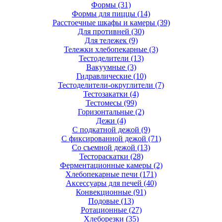
Формы
(31)
Формы для пиццы
(14)
Расстоечные шкафы и камеры
(39)
Для противней
(30)
Для тележек
(9)
Тележки хлебопекарные
(3)
Тестоделители
(13)
Вакуумные
(3)
Гидравлические
(10)
Тестоделители-округлители
(7)
Тестозакатки
(4)
Тестомесы
(99)
Горизонтальные
(2)
Дежи
(4)
С подкатной дежой
(9)
С фиксированной дежой
(71)
Со съемной дежой
(13)
Тестораскатки
(28)
Ферментационные камеры
(2)
Хлебопекарные печи
(171)
Аксессуары для печей
(40)
Конвекционные
(91)
Подовые
(13)
Ротационные
(27)
Хлеборезки
(35)