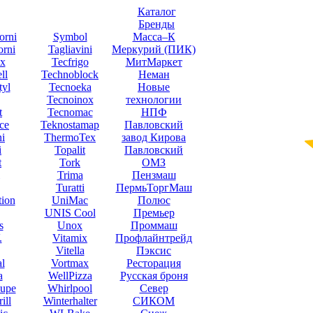
Каталог
Бренды
orni
Symbol
Масса–К
orni
Tagliavini
Меркурий (ПИК)
x
Tecfrigo
МитМаркет
ll
Technoblock
Неман
yl
Tecnoeka
Новые
Tecnoinox
технологии
t
Tecnomac
НПФ
ce
Teknostamap
Павловский
ni
ThermoTex
завод Кирова
i
Topalit
Павловский
t
Tork
ОМЗ
Trima
Пензмаш
Turatti
ПермьТоргМаш
tion
UniMac
Полюс
UNIS Cool
Премьер
s
Unox
Проммаш
.
Vitamix
Профлайнтрейд
Vitella
Пэксис
l
Vortmax
Ресторация
a
WellPizza
Русская броня
upe
Whirlpool
Север
ill
Winterhalter
СИКОМ