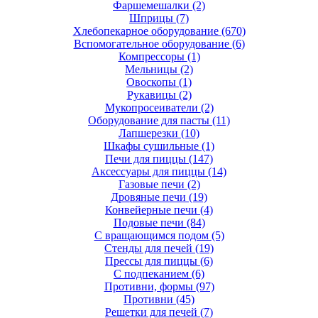
Фаршемешалки
(2)
Шприцы
(7)
Хлебопекарное оборудование
(670)
Вспомогательное оборудование
(6)
Компрессоры
(1)
Мельницы
(2)
Овоскопы
(1)
Рукавицы
(2)
Мукопросеиватели
(2)
Оборудование для пасты
(11)
Лапшерезки
(10)
Шкафы сушильные
(1)
Печи для пиццы
(147)
Аксессуары для пиццы
(14)
Газовые печи
(2)
Дровяные печи
(19)
Конвейерные печи
(4)
Подовые печи
(84)
С вращающимся подом
(5)
Стенды для печей
(19)
Прессы для пиццы
(6)
С подпеканием
(6)
Противни, формы
(97)
Противни
(45)
Решетки для печей
(7)