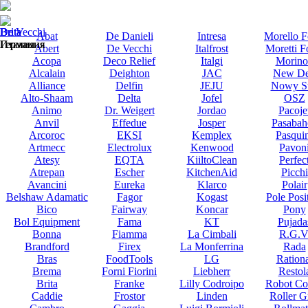
Brita
Brita
Brita
De Vecchi
Abat
De Danieli
Intresa
Morello F
Германия
Германия
Германия
Италия
Abert
De Vecchi
Italfrost
Moretti F
Acopa
Deco Relief
Italgi
Morino
Alcalain
Deighton
JAC
New De
Alliance
Delfin
JEJU
Nowy St
Alto-Shaam
Delta
Jofel
OSZ
Animo
Dr. Weigert
Jordao
Pacoje
Anvil
Effedue
Josper
Pasabah
Arcoroc
EKSI
Kemplex
Pasqui
Artmecc
Electrolux
Kenwood
Pavon
Atesy
EQTA
KiiltoClean
Perfec
Atrepan
Escher
KitchenAid
Picchi
Avancini
Eureka
Klarco
Polair
Belshaw Adamatic
Fagor
Kogast
Pole Posi
Bico
Fairway
Koncar
Pony
Bol Equipment
Fama
KT
Pujada
Bonna
Fiamma
La Cimbali
R.G.V
Brandford
Firex
La Monferrina
Rada
Bras
FoodTools
LG
Rationa
Brema
Forni Fiorini
Liebherr
Restol
Brita
Franke
Lilly Codroipo
Robot Co
Caddie
Frostor
Linden
Roller Gr