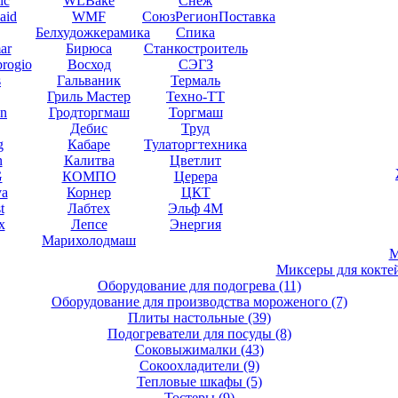
ic
WLBake
Снеж
aid
WMF
СоюзРегионПоставка
Белхудожкерамика
Спика
ar
Бирюса
Станкостроитель
brogio
Восход
СЭГЗ
s
Гальваник
Термаль
Гриль Мастер
Техно-ТТ
en
Гродторгмаш
Торгмаш
Дебис
Труд
g
Кабаре
Тулаторгтехника
n
Калитва
Цветлит
G
КОМПО
Церера
va
Корнер
ЦКТ
t
Лабтех
Эльф 4М
x
Лепсе
Энергия
Марихолодмаш
М
Миксеры для кокте
Оборудование для подогрева
(11)
Оборудование для производства мороженого
(7)
Плиты настольные
(39)
Подогреватели для посуды
(8)
Соковыжималки
(43)
Сокоохладители
(9)
Тепловые шкафы
(5)
Тостеры
(9)