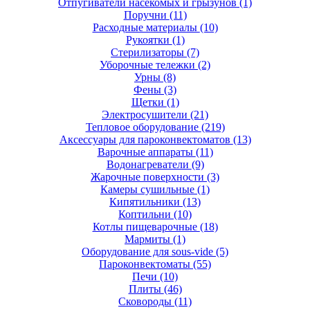
Отпугиватели насекомых и грызунов
(1)
Поручни
(11)
Расходные материалы
(10)
Рукоятки
(1)
Стерилизаторы
(7)
Уборочные тележки
(2)
Урны
(8)
Фены
(3)
Щетки
(1)
Электросушители
(21)
Тепловое оборудование
(219)
Аксессуары для пароконвектоматов
(13)
Варочные аппараты
(11)
Водонагреватели
(9)
Жарочные поверхности
(3)
Камеры сушильные
(1)
Кипятильники
(13)
Коптильни
(10)
Котлы пищеварочные
(18)
Мармиты
(1)
Оборудование для sous-vide
(5)
Пароконвектоматы
(55)
Печи
(10)
Плиты
(46)
Сковороды
(11)